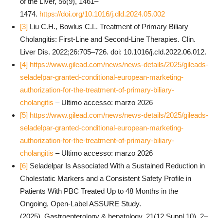
of the Liver, 56(9), 1461–
1474.
https://doi.org/10.1016/j.dld.2024.05.002
[3]
Liu C.H., Bowlus C.L. Treatment of Primary Biliary
Cholangitis: First-Line and Second-Line Therapies. Clin.
Liver Dis. 2022;26:705–726. doi: 10.1016/j.cld.2022.06.012.
[4]
https://www.gilead.com/news/news-details/2025/gileads-
seladelpar-granted-conditional-european-marketing-
authorization-for-the-treatment-of-primary-biliary-
cholangitis
– Ultimo accesso: marzo 2026
[5]
https://www.gilead.com/news/news-details/2025/gileads-
seladelpar-granted-conditional-european-marketing-
authorization-for-the-treatment-of-primary-biliary-
cholangitis
– Ultimo accesso: marzo 2026
[6]
Seladelpar Is Associated With a Sustained Reduction in
Cholestatic Markers and a Consistent Safety Profile in
Patients With PBC Treated Up to 48 Months in the
Ongoing, Open-Label ASSURE Study.
(2025). Gastroenterology & hepatology, 21(12 Suppl 10), 2–