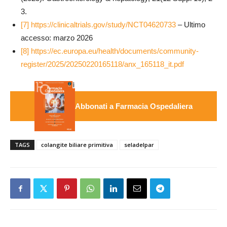
3.
[7]
https://clinicaltrials.gov/study/NCT04620733
– Ultimo
accesso: marzo 2026
[8]
https://ec.europa.eu/health/documents/community-
register/2025/20250220165118/anx_165118_it.pdf
Abbonati a Farmacia Ospedaliera
TAGS
colangite biliare primitiva
seladelpar