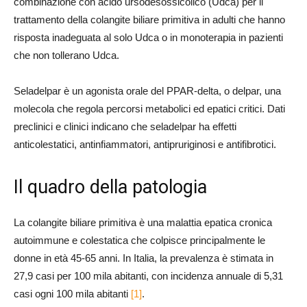
combinazione con acido ursodesossicolico (Udca) per il
trattamento della colangite biliare primitiva in adulti che hanno
risposta inadeguata al solo Udca o in monoterapia in pazienti
che non tollerano Udca.
Seladelpar è un agonista orale del PPAR-delta, o delpar, una
molecola che regola percorsi metabolici ed epatici critici. Dati
preclinici e clinici indicano che seladelpar ha effetti
anticolestatici, antinfiammatori, antipruriginosi e antifibrotici.
Il quadro della patologia
La colangite biliare primitiva è una malattia epatica cronica
autoimmune e colestatica che colpisce principalmente le
donne in età 45-65 anni. In Italia, la prevalenza è stimata in
27,9 casi per 100 mila abitanti, con incidenza annuale di 5,31
casi ogni 100 mila abitanti
[1]
.