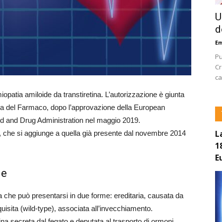
U
d
E
Pu
Cr
ca
miopatia amiloide da transtiretina. L’autorizzazione è giunta
iana del Farmaco, dopo l’approvazione della European
d and Drug Administration nel maggio 2019.
L
, che si aggiunge a quella già presente dal novembre 2014
1
E
le
a che può presentarsi in due forme: ereditaria, causata da
uisita (wild-type), associata all’invecchiamento.
eina secreta dal fegato e deputata al trasporto di ormoni