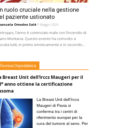
n ruolo cruciale nella gestione
el paziente ustionato
manuela Omodeo Salé
3 Maggio 2026
rtroppo, l’anno è cominciato male con l’incendio di
ans-Montana. Questo evento ha coinvolto a
scata tutti, in primis emotivamente e in secondo...
Tecnica Ospedaliera
a Breast Unit dell’Irccs Maugeri per il
8° anno ottiene la certificazione
usoma
La Breast Unit dell’Irccs
Maugeri di Pavia si
conferma tra i centri di
riferimento europei per la
cura del tumore al seno. Per