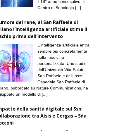
il 18° anno consecutivo, il
Centro di Senologia
[...]
umore del rene, al San Raffaele di
ilano l’intelligenza artificiale stima il
ischio prima dell’intervento
L’intelligenza artificiale entra
sempre più concretamente
nella medicina
personalizzata. Uno studio
dell’Università Vita-Salute
San Raffaele e dell’Irccs
Ospedale San Raffaele di
lano, pubblicato su Nature Communications, ha
iluppato un modello di
[...]
mpatto della sanità digitale sul Ssn:
ollaborazione tra Aisis e Cergas – Sda
occoni