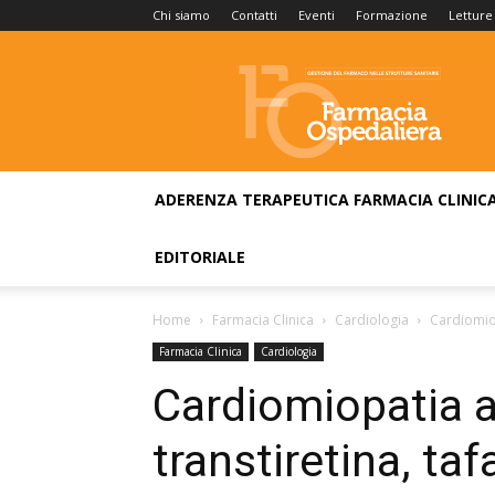
Chi siamo
Contatti
Eventi
Formazione
Letture
Farmacia
Ospedaliera
ADERENZA TERAPEUTICA
FARMACIA CLINIC
EDITORIALE
Home
Farmacia Clinica
Cardiologia
Cardiomiop
Farmacia Clinica
Cardiologia
Cardiomiopatia a
transtiretina, ta