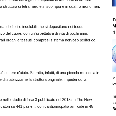
pria struttura di tetramero e si scompone in quattro monomeri,
T
M
mando fibrille insolubili che si depositano nei tessuti
r
 del cuore, con un’aspettativa di vita di pochi anni.
vari organi e tessuti, compresi sistema nervoso periferico,
ò essere d’aiuto. Si tratta, infatti, di una piccola molecola in
Mi
e di stabilizzarne la struttura originale, impedendo la
sv
I
e nello studio di fase 3 pubblicato nel 2018 su The New
c
catori su 441 pazienti con cardiomiopatia amiloide in 48
B