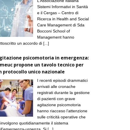
L’Associazione Italiana
Sistemi Informativi in Sanità
e il Cergas – Centro di
Ricerca in Health and Social
Care Management di Sda
Bocconi School of
Management hanno
ttoscritto un accordo di
[...]
gitazione psicomotoria in emergenza:
imeuc propone un tavolo tecnico per
n protocollo unico nazionale
I recenti episodi drammatici
arrivati alle cronache
registrati durante la gestione
di pazienti con grave
agitazione psicomotoria
hanno riacceso l’attenzione
sulle criticità operative che
involgono quotidianamente il sistema
ll’emergenza-urgenza. Si
[...]