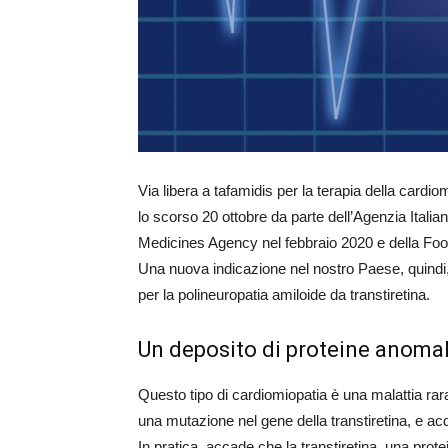
Via libera a tafamidis per la terapia della cardio
lo scorso 20 ottobre da parte dell’Agenzia Ital
Medicines Agency nel febbraio 2020 e della Foo
Una nuova indicazione nel nostro Paese, quindi
per la polineuropatia amiloide da transtiretina.
Un deposito di proteine anoma
Questo tipo di cardiomiopatia è una malattia rar
una mutazione nel gene della transtiretina, e acq
In pratica, accade che la transtiretina, una prot