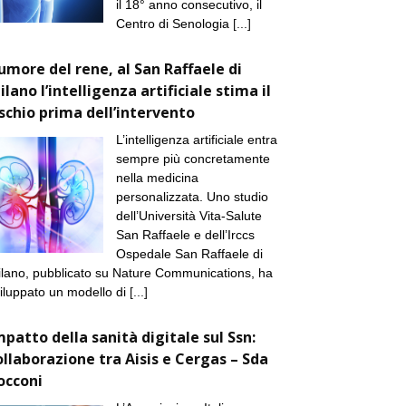
il 18° anno consecutivo, il
Centro di Senologia
[...]
umore del rene, al San Raffaele di
ilano l’intelligenza artificiale stima il
ischio prima dell’intervento
L’intelligenza artificiale entra
sempre più concretamente
nella medicina
personalizzata. Uno studio
dell’Università Vita-Salute
San Raffaele e dell’Irccs
Ospedale San Raffaele di
lano, pubblicato su Nature Communications, ha
iluppato un modello di
[...]
mpatto della sanità digitale sul Ssn:
ollaborazione tra Aisis e Cergas – Sda
occoni