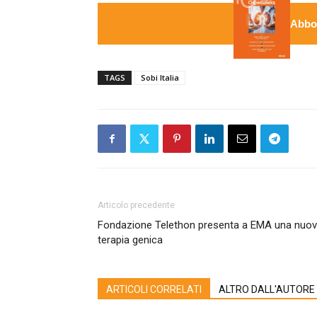
Abbon
TAGS
Sobi Italia
Articolo precedente
Fondazione Telethon presenta a EMA una nuo
terapia genica
ARTICOLI CORRELATI
ALTRO DALL'AUTORE