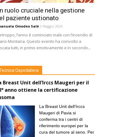
n ruolo cruciale nella gestione
el paziente ustionato
manuela Omodeo Salé
3 Maggio 2026
rtroppo, l’anno è cominciato male con l’incendio di
ans-Montana. Questo evento ha coinvolto a
scata tutti, in primis emotivamente e in secondo...
Tecnica Ospedaliera
a Breast Unit dell’Irccs Maugeri per il
8° anno ottiene la certificazione
usoma
La Breast Unit dell’Irccs
Maugeri di Pavia si
conferma tra i centri di
riferimento europei per la
cura del tumore al seno. Per