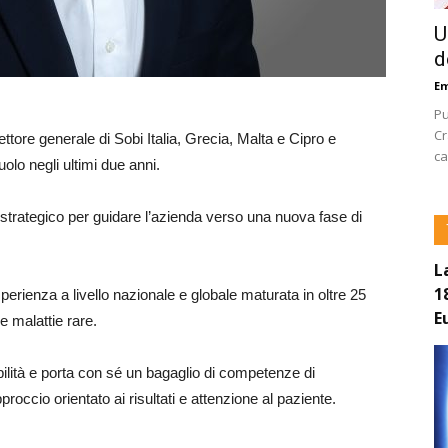
U
d
E
Pu
Cr
ettore generale di Sobi Italia, Grecia, Malta e Cipro e
ca
olo negli ultimi due anni.
rategico per guidare l’azienda verso una nuova fase di
.
L
1
rienza a livello nazionale e globale maturata in oltre 25
E
le malattie rare.
bilità e porta con sé un bagaglio di competenze di
proccio orientato ai risultati e attenzione al paziente.