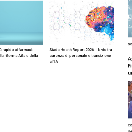
so
 rapido ai farmaci:
Stada Health Report 2026: il bivio tra
lla riforma Aifa e della
carenza di personale e transizione
A
all’IA
F
u
co
de