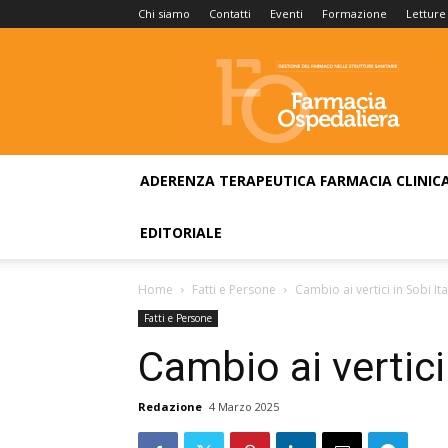
Chi siamo
Contatti
Eventi
Formazione
Letture
Farmacia
Ospedaliera
ADERENZA TERAPEUTICA
FARMACIA CLINIC
EDITORIALE
Home
Fatti e Persone
Cambio ai vertici in Sobi Ita
Fatti e Persone
Cambio ai vertici 
Redazione
4 Marzo 2025