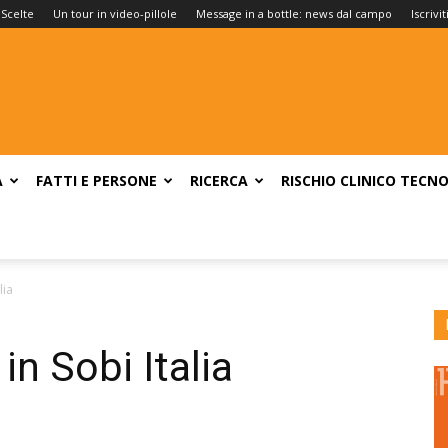
 Scelte
Un tour in video-pillole
Message in a bottle: news dal campo
Iscrivi
A
FATTI E PERSONE
RICERCA
RISCHIO CLINICO
TECNO
lia
in Sobi Italia