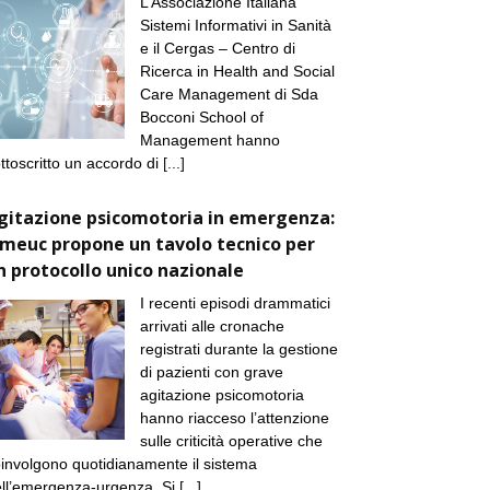
L’Associazione Italiana
Sistemi Informativi in Sanità
e il Cergas – Centro di
Ricerca in Health and Social
Care Management di Sda
Bocconi School of
Management hanno
ttoscritto un accordo di
[...]
gitazione psicomotoria in emergenza:
imeuc propone un tavolo tecnico per
n protocollo unico nazionale
I recenti episodi drammatici
arrivati alle cronache
registrati durante la gestione
di pazienti con grave
agitazione psicomotoria
hanno riacceso l’attenzione
sulle criticità operative che
involgono quotidianamente il sistema
ll’emergenza-urgenza. Si
[...]