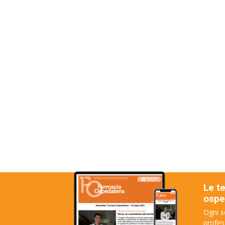
Le t
osped
Ogni s
profes