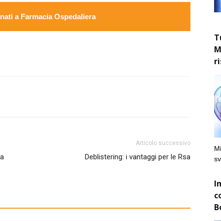
ati a Farmacia Ospedaliera
T
M
r
Articolo successivo
Mi
va
Deblistering: i vantaggi per le Rsa
sv
I
c
B