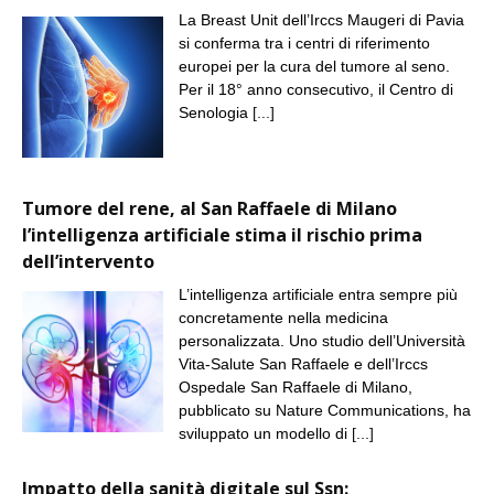
La Breast Unit dell’Irccs Maugeri di Pavia
si conferma tra i centri di riferimento
europei per la cura del tumore al seno.
Per il 18° anno consecutivo, il Centro di
Senologia
[...]
Tumore del rene, al San Raffaele di Milano
l’intelligenza artificiale stima il rischio prima
dell’intervento
L’intelligenza artificiale entra sempre più
concretamente nella medicina
personalizzata. Uno studio dell’Università
Vita-Salute San Raffaele e dell’Irccs
Ospedale San Raffaele di Milano,
pubblicato su Nature Communications, ha
sviluppato un modello di
[...]
Impatto della sanità digitale sul Ssn: