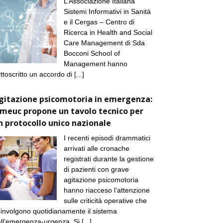
L’Associazione Italiana
Sistemi Informativi in Sanità
e il Cergas – Centro di
Ricerca in Health and Social
Care Management di Sda
Bocconi School of
Management hanno
ttoscritto un accordo di
[...]
gitazione psicomotoria in emergenza:
imeuc propone un tavolo tecnico per
n protocollo unico nazionale
I recenti episodi drammatici
arrivati alle cronache
registrati durante la gestione
di pazienti con grave
agitazione psicomotoria
hanno riacceso l’attenzione
sulle criticità operative che
involgono quotidianamente il sistema
ll’emergenza-urgenza. Si
[...]