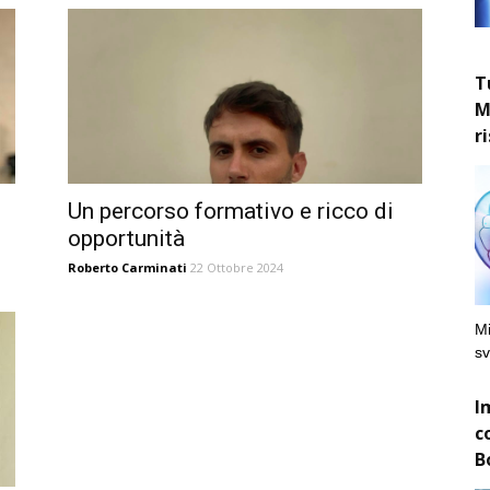
T
M
r
Un percorso formativo e ricco di
opportunità
Roberto Carminati
22 Ottobre 2024
Mi
sv
I
c
B