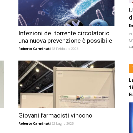
U
d
E
a
Infezioni del torrente circolatorio
Pu
una nuova prevenzione è possibile
Cr
ca
Roberto Carminati
18 Febbraio 2026
L
1
E
Giovani farmacisti vincono
Roberto Carminati
22 Luglio 2025