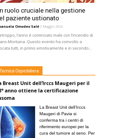
n ruolo cruciale nella gestione
el paziente ustionato
manuela Omodeo Salé
3 Maggio 2026
rtroppo, l’anno è cominciato male con l’incendio di
ans-Montana. Questo evento ha coinvolto a
scata tutti, in primis emotivamente e in secondo...
Tecnica Ospedaliera
a Breast Unit dell’Irccs Maugeri per il
8° anno ottiene la certificazione
usoma
La Breast Unit dell’Irccs
Maugeri di Pavia si
conferma tra i centri di
riferimento europei per la
cura del tumore al seno. Per