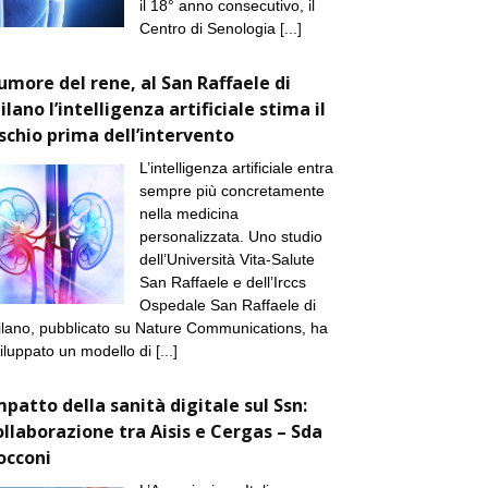
il 18° anno consecutivo, il
Centro di Senologia
[...]
umore del rene, al San Raffaele di
ilano l’intelligenza artificiale stima il
ischio prima dell’intervento
L’intelligenza artificiale entra
sempre più concretamente
nella medicina
personalizzata. Uno studio
dell’Università Vita-Salute
San Raffaele e dell’Irccs
Ospedale San Raffaele di
lano, pubblicato su Nature Communications, ha
iluppato un modello di
[...]
mpatto della sanità digitale sul Ssn:
ollaborazione tra Aisis e Cergas – Sda
occoni