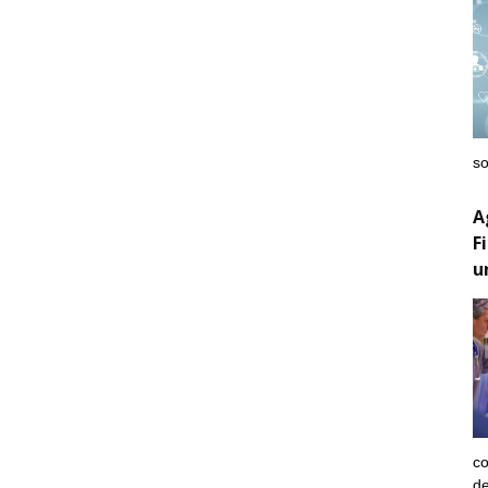
so
A
F
u
co
de