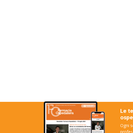
Le t
osped
Ogni s
profes