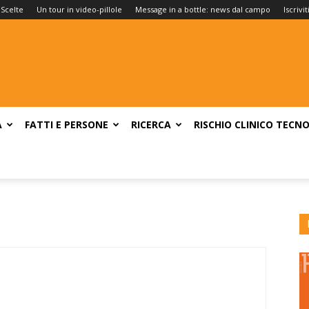
 Scelte
Un tour in video-pillole
Message in a bottle: news dal campo
Iscrivi
A
FATTI E PERSONE
RICERCA
RISCHIO CLINICO
TECNO