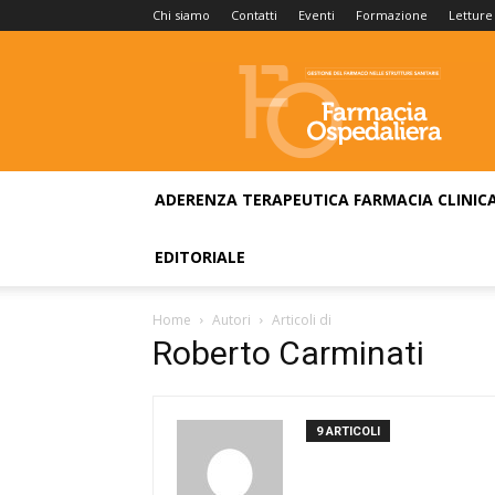
Chi siamo
Contatti
Eventi
Formazione
Letture
Farmacia
Ospedaliera
ADERENZA TERAPEUTICA
FARMACIA CLINIC
EDITORIALE
Home
Autori
Articoli di
Roberto Carminati
9 ARTICOLI