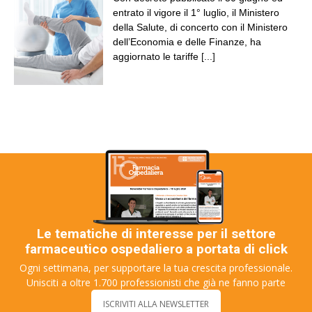
entrato il vigore il 1° luglio, il Ministero
della Salute, di concerto con il Ministero
dell’Economia e delle Finanze, ha
aggiornato le tariffe
[...]
Le tematiche di interesse per il settore
farmaceutico ospedaliero a portata di click
Ogni settimana, per supportare la tua crescita professionale.
Unisciti a oltre 1.700 professionisti che già ne fanno parte
ISCRIVITI ALLA NEWSLETTER