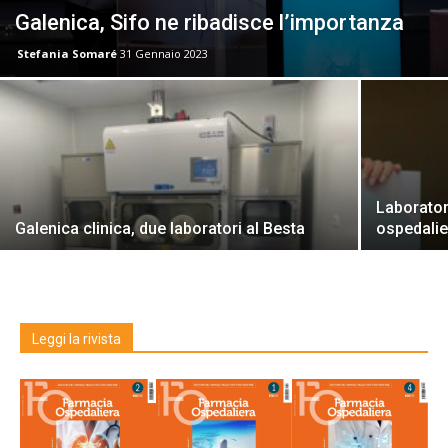
Galenica, Sifo ne ribadisce l’importanza
Stefania Somaré
31 Gennaio 2023
Laborator
Galenica clinica, due laboratori al Besta
ospedalie
Leggi la rivista