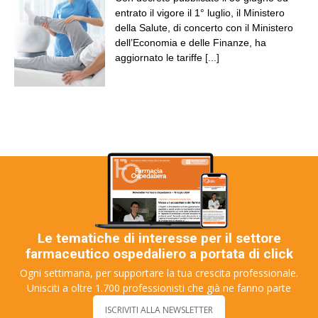
entrato il vigore il 1° luglio, il Ministero
della Salute, di concerto con il Ministero
dell’Economia e delle Finanze, ha
aggiornato le tariffe
[...]
Le tematiche di interesse per il settore
farmaceutico ospedaliero a portata di click
Ogni settimana, per supportare la tua crescita professionale.
Unisciti a oltre 1.700 professionisti che già ne fanno parte
ISCRIVITI ALLA NEWSLETTER