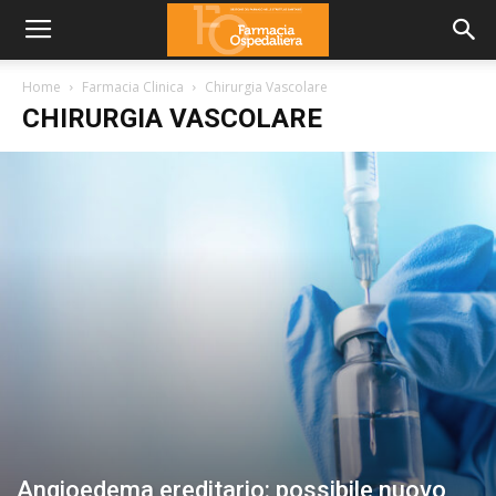
Home
Farmacia Clinica
Chirurgia Vascolare
CHIRURGIA VASCOLARE
Angioedema ereditario: possibile nuovo