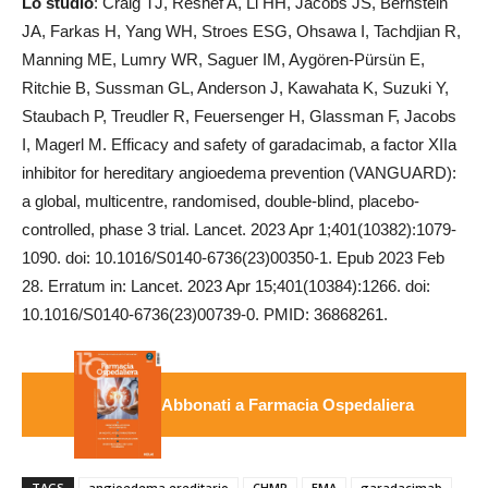
Lo studio
: Craig TJ, Reshef A, Li HH, Jacobs JS, Bernstein
JA, Farkas H, Yang WH, Stroes ESG, Ohsawa I, Tachdjian R,
Manning ME, Lumry WR, Saguer IM, Aygören-Pürsün E,
Ritchie B, Sussman GL, Anderson J, Kawahata K, Suzuki Y,
Staubach P, Treudler R, Feuersenger H, Glassman F, Jacobs
I, Magerl M. Efficacy and safety of garadacimab, a factor XIIa
inhibitor for hereditary angioedema prevention (VANGUARD):
a global, multicentre, randomised, double-blind, placebo-
controlled, phase 3 trial. Lancet. 2023 Apr 1;401(10382):1079-
1090. doi: 10.1016/S0140-6736(23)00350-1. Epub 2023 Feb
28. Erratum in: Lancet. 2023 Apr 15;401(10384):1266. doi:
10.1016/S0140-6736(23)00739-0. PMID: 36868261.
Abbonati a Farmacia Ospedaliera
TAGS
angioedema ereditario
CHMP
EMA
garadacimab