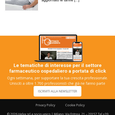
aggiornato le tariffe
[...]
Le tematiche di interesse per il settore
farmaceutico ospedaliero a portata di click
Ogni settimana, per supportare la tua crescita professionale.
Unisciti a oltre 1.700 professionisti che già ne fanno parte
ISCRIVITI ALLA NEWSLETTER
Privacy Policy
Cookie Policy
© 2026 Helyx srl a socio unico | Milano: Via Eritrea, 21 – 20157 Tel +39