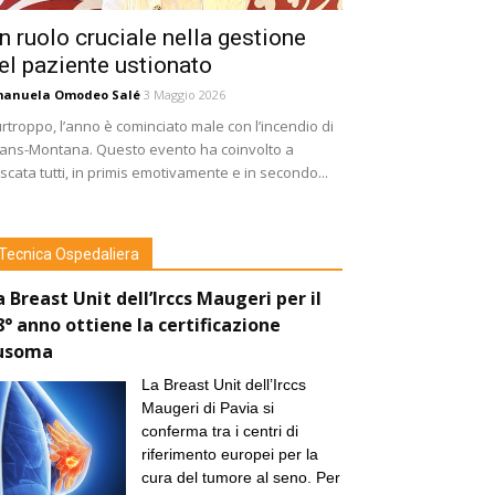
n ruolo cruciale nella gestione
el paziente ustionato
manuela Omodeo Salé
3 Maggio 2026
rtroppo, l’anno è cominciato male con l’incendio di
ans-Montana. Questo evento ha coinvolto a
scata tutti, in primis emotivamente e in secondo...
Tecnica Ospedaliera
a Breast Unit dell’Irccs Maugeri per il
8° anno ottiene la certificazione
usoma
La Breast Unit dell’Irccs
Maugeri di Pavia si
conferma tra i centri di
riferimento europei per la
cura del tumore al seno. Per