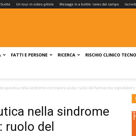
 Scelte
Un tour in video-pillole
Message in a bottle: news dal campo
Iscrivi
A
FATTI E PERSONE
RICERCA
RISCHIO CLINICO
TECNO
erapeutica nella sindrome coronarica acuta: ruolo del farmacista ospedaliero
tica nella sindrome
 ruolo del