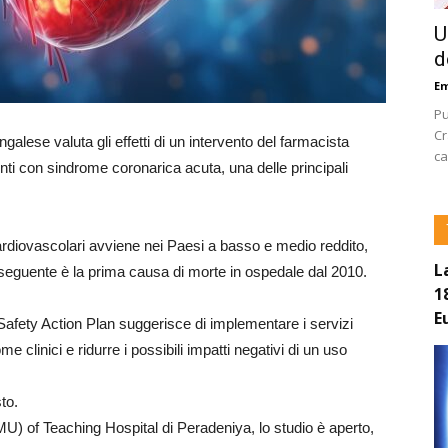
U
d
E
Pu
Cr
alese valuta gli effetti di un intervento del farmacista
ca
enti con sindrome coronarica acuta, una delle principali
ardiovascolari avviene nei Paesi a basso e medio reddito,
L
seguente è la prima causa di morte in ospedale dal 2010.
1
E
Safety Action Plan suggerisce di implementare i servizi
me clinici e ridurre i possibili impatti negativi di un uso
to.
U) of Teaching Hospital di Peradeniya, lo studio è aperto,