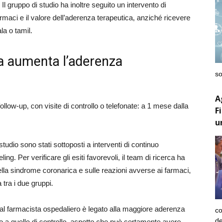
. Il gruppo di studio ha inoltre seguito un intervento di
rmaci e il valore dell’aderenza terapeutica, anziché ricevere
ala o tamil.
ta aumenta l’aderenza
so
A
follow-up, con visite di controllo o telefonate: a 1 mese dalla
F
u
tudio sono stati sottoposti a interventi di continuo
g. Per verificare gli esiti favorevoli, il team di ricerca ha
ella sindrome coronarica e sulle reazioni avverse ai farmaci,
tra i due gruppi.
re dal farmacista ospedaliero è legato alla maggiore aderenza
co
de
to a quello di controllo, aspetto che può certamente avere