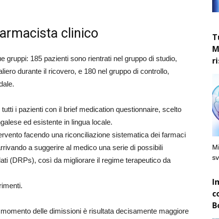
farmacista clinico
T
M
ue gruppi: 185 pazienti sono rientrati nel gruppo di studio,
r
ero durante il ricovero, e 180 nel gruppo di controllo,
dale.
 tutti i pazienti con il brief medication questionnaire, scelto
galese ed esistente in lingua locale.
intervento facendo una riconciliazione sistematica dei farmaci
Mi
rrivando a suggerire al medico una serie di possibili
sv
lati (DRPs), così da migliorare il regime terapeutico da
I
rimenti.
c
B
 al momento delle dimissioni è risultata decisamente maggiore