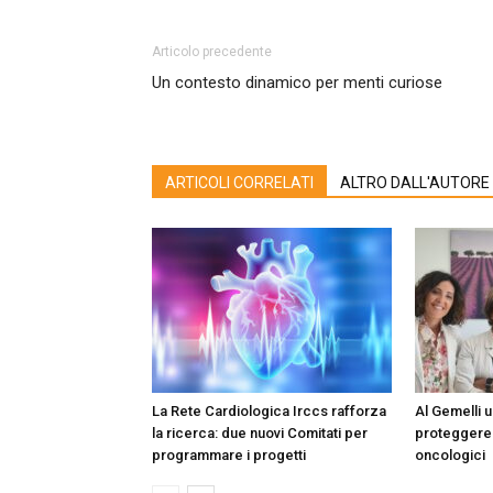
Articolo precedente
Un contesto dinamico per menti curiose
ARTICOLI CORRELATI
ALTRO DALL'AUTORE
La Rete Cardiologica Irccs rafforza
Al Gemelli 
la ricerca: due nuovi Comitati per
proteggere 
programmare i progetti
oncologici