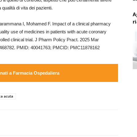
 qualità di vita dei pazienti.
A
r
ammana I, Mohamed F. Impact of a clinical pharmacy
ality use of medicines in patients with acute coronary
led clinical trial. J Pharm Policy Pract. 2025 Mar
5.2468782. PMID: 40041763; PMCID: PMC11878162
ati a Farmacia Ospedaliera
ca acuta