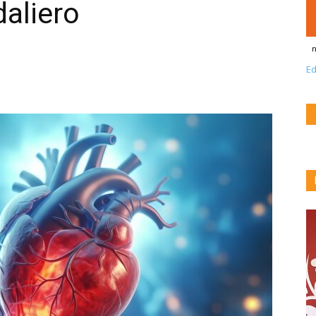
aliero
n
Ed