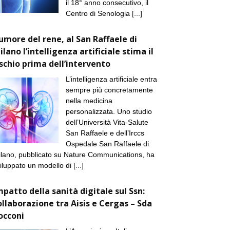
il 18° anno consecutivo, il
Centro di Senologia
[...]
umore del rene, al San Raffaele di
ilano l’intelligenza artificiale stima il
ischio prima dell’intervento
L’intelligenza artificiale entra
sempre più concretamente
nella medicina
personalizzata. Uno studio
dell’Università Vita-Salute
San Raffaele e dell’Irccs
Ospedale San Raffaele di
lano, pubblicato su Nature Communications, ha
iluppato un modello di
[...]
mpatto della sanità digitale sul Ssn:
ollaborazione tra Aisis e Cergas – Sda
occoni