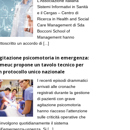
L’Associazione Italiana
Sistemi Informativi in Sanità
e il Cergas – Centro di
Ricerca in Health and Social
Care Management di Sda
Bocconi School of
Management hanno
ttoscritto un accordo di
[...]
gitazione psicomotoria in emergenza:
imeuc propone un tavolo tecnico per
n protocollo unico nazionale
I recenti episodi drammatici
arrivati alle cronache
registrati durante la gestione
di pazienti con grave
agitazione psicomotoria
hanno riacceso l’attenzione
sulle criticità operative che
involgono quotidianamente il sistema
ll’emergenza-urgenza. Si
[...]