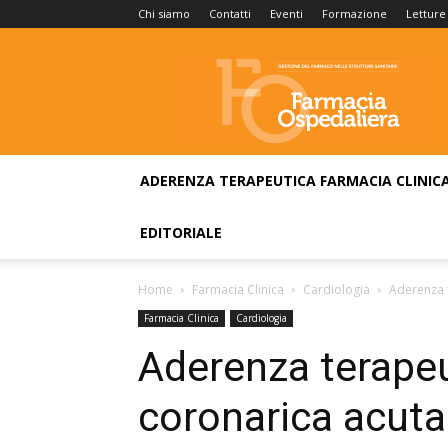
Chi siamo
Contatti
Eventi
Formazione
Letture
Farmacia
Ospedaliera
ADERENZA TERAPEUTICA
FARMACIA CLINIC
EDITORIALE
Home
Farmacia Clinica
Cardiologia
Aderenza t
Farmacia Clinica
Cardiologia
Aderenza terapeu
coronarica acuta: