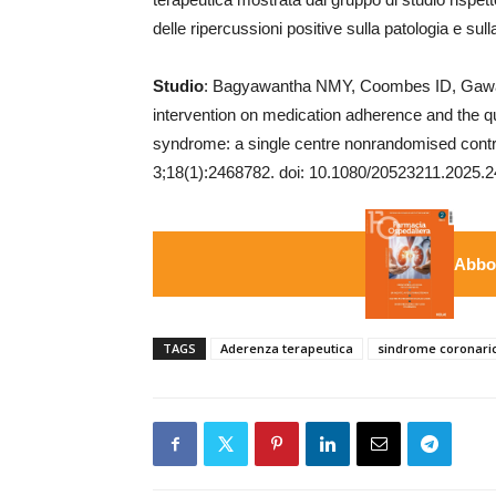
delle ripercussioni positive sulla patologia e sulla
Studio
: Bagyawantha NMY, Coombes ID, Gawar
intervention on medication adherence and the qu
syndrome: a single centre nonrandomised control
3;18(1):2468782. doi: 10.1080/20523211.202
Abbon
TAGS
Aderenza terapeutica
sindrome coronari