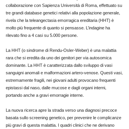
collaborazione con Sapienza Università di Roma, effettuato su
tre grandi database genetici relativi alla popolazione generale,
rivela che la teleangectasia emorragica ereditaria (HHT) è
molto più frequente di quanto si pensasse. L’indagine ha
rilevato fino a 4 casi su 5.000 persone.
La HHT (o sindrome di Rendu-Osler-Weber) è una malattia
rara che si eredita da uno dei genitori per via autosomica
dominante. La HHT è caratterizzata dallo sviluppo di vasi
sanguigni anomali e malformazioni artero-venose. Questi vasi,
estremamente fragili, nei giovani adulti provocano frequenti
epistassi dal naso, dalle mucose e dagli organi interni,
portando anche a gravi emorragie interne.
La nuova ricerca apre la strada verso una diagnosi precoce
basata sullo screening genetico, per prevenire le complicanze
più gravi di questa malattia. I quadri clinici che ne derivano