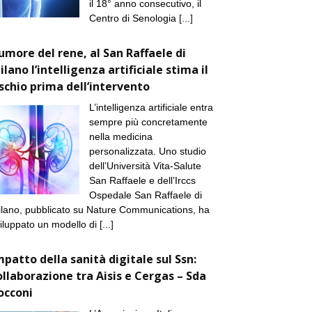
il 18° anno consecutivo, il
Centro di Senologia
[...]
umore del rene, al San Raffaele di
ilano l’intelligenza artificiale stima il
ischio prima dell’intervento
L’intelligenza artificiale entra
sempre più concretamente
nella medicina
personalizzata. Uno studio
dell’Università Vita-Salute
San Raffaele e dell’Irccs
Ospedale San Raffaele di
lano, pubblicato su Nature Communications, ha
iluppato un modello di
[...]
mpatto della sanità digitale sul Ssn:
ollaborazione tra Aisis e Cergas – Sda
occoni