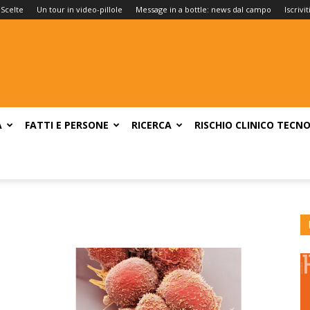
 Scelte
Un tour in video-pillole
Message in a bottle: news dal campo
Iscrivi
A
FATTI E PERSONE
RICERCA
RISCHIO CLINICO
TECNO