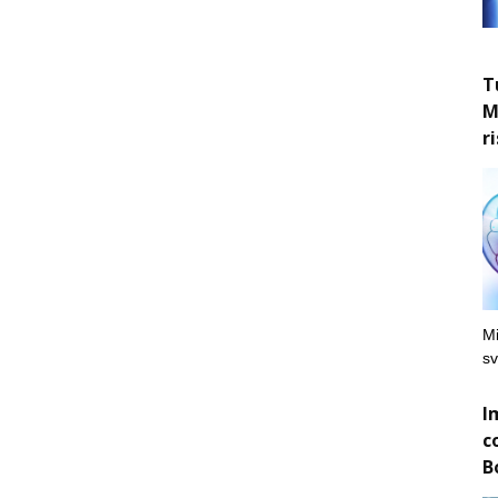
T
M
r
Mi
sv
I
c
B