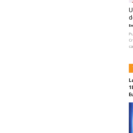
U
d
E
Pu
Cr
ca
L
1
E