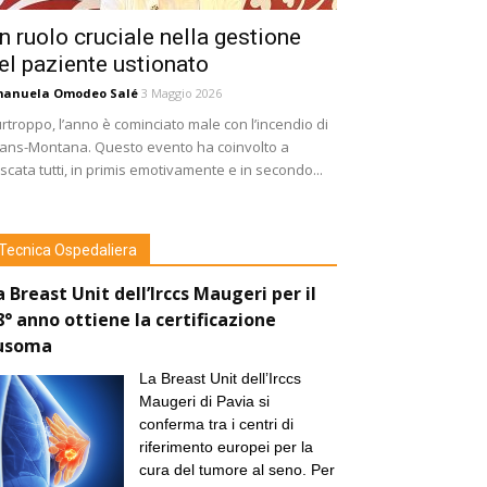
n ruolo cruciale nella gestione
el paziente ustionato
manuela Omodeo Salé
3 Maggio 2026
rtroppo, l’anno è cominciato male con l’incendio di
ans-Montana. Questo evento ha coinvolto a
scata tutti, in primis emotivamente e in secondo...
Tecnica Ospedaliera
a Breast Unit dell’Irccs Maugeri per il
8° anno ottiene la certificazione
usoma
La Breast Unit dell’Irccs
Maugeri di Pavia si
conferma tra i centri di
riferimento europei per la
cura del tumore al seno. Per