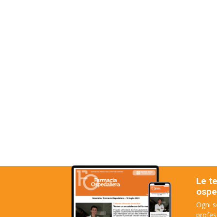
Le t
osped
Ogni s
profes