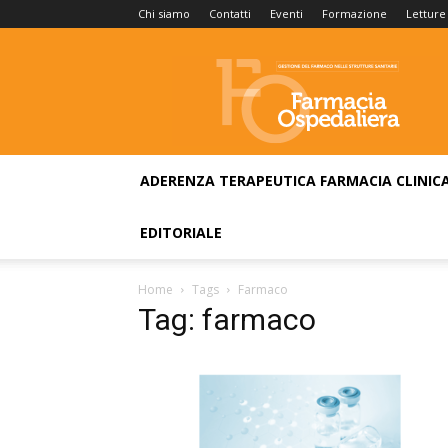
Chi siamo
Contatti
Eventi
Formazione
Letture
Farmacia
Ospedaliera
ADERENZA TERAPEUTICA
FARMACIA CLINIC
EDITORIALE
Home
Tags
Farmaco
Tag: farmaco