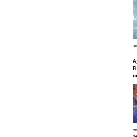
so
A
F
u
co
de