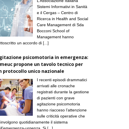
L’Associazione Italiana
Sistemi Informativi in Sanità
e il Cergas – Centro di
Ricerca in Health and Social
Care Management di Sda
Bocconi School of
Management hanno
ttoscritto un accordo di
[...]
gitazione psicomotoria in emergenza:
imeuc propone un tavolo tecnico per
n protocollo unico nazionale
I recenti episodi drammatici
arrivati alle cronache
registrati durante la gestione
di pazienti con grave
agitazione psicomotoria
hanno riacceso l’attenzione
sulle criticità operative che
involgono quotidianamente il sistema
ll’emergenza-urgenza. Si
[...]