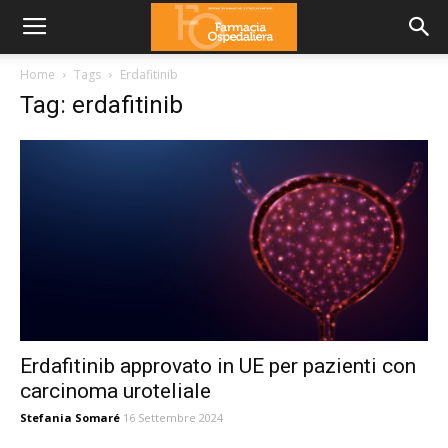
Home
Tags
Erdafitinib
Tag: erdafitinib
Erdafitinib approvato in UE per pazienti con
carcinoma uroteliale
Stefania Somaré
16 Settembre 2024