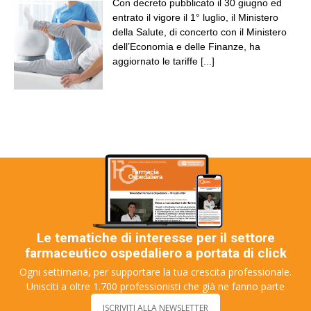
Con decreto pubblicato il 30 giugno ed
entrato il vigore il 1° luglio, il Ministero
della Salute, di concerto con il Ministero
dell’Economia e delle Finanze, ha
aggiornato le tariffe
[...]
Le tematiche di interesse per il settore
farmaceutico ospedaliero a portata di click
Ogni settimana, per supportare la tua crescita professionale.
Unisciti a oltre 1.700 professionisti che già ne fanno parte
ISCRIVITI ALLA NEWSLETTER