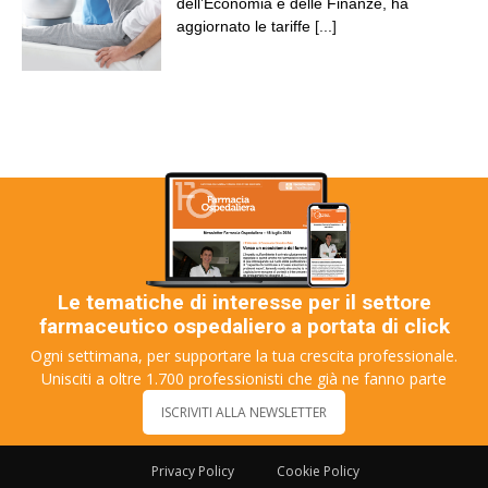
dell’Economia e delle Finanze, ha
aggiornato le tariffe
[...]
Le tematiche di interesse per il settore
farmaceutico ospedaliero a portata di click
Ogni settimana, per supportare la tua crescita professionale.
Unisciti a oltre 1.700 professionisti che già ne fanno parte
ISCRIVITI ALLA NEWSLETTER
Privacy Policy
Cookie Policy