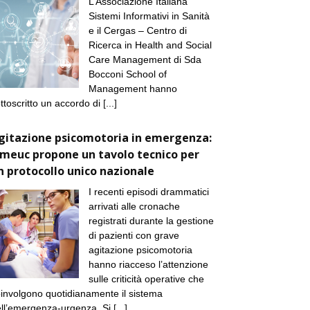
L’Associazione Italiana
Sistemi Informativi in Sanità
e il Cergas – Centro di
Ricerca in Health and Social
Care Management di Sda
Bocconi School of
Management hanno
ttoscritto un accordo di
[...]
gitazione psicomotoria in emergenza:
imeuc propone un tavolo tecnico per
n protocollo unico nazionale
I recenti episodi drammatici
arrivati alle cronache
registrati durante la gestione
di pazienti con grave
agitazione psicomotoria
hanno riacceso l’attenzione
sulle criticità operative che
involgono quotidianamente il sistema
ll’emergenza-urgenza. Si
[...]