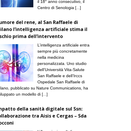
il 18° anno consecutivo, il
Centro di Senologia
[...]
umore del rene, al San Raffaele di
ilano l’intelligenza artificiale stima il
ischio prima dell’intervento
L’intelligenza artificiale entra
sempre più concretamente
nella medicina
personalizzata. Uno studio
dell’Università Vita-Salute
San Raffaele e dell’Irccs
Ospedale San Raffaele di
lano, pubblicato su Nature Communications, ha
iluppato un modello di
[...]
mpatto della sanità digitale sul Ssn:
ollaborazione tra Aisis e Cergas – Sda
occoni