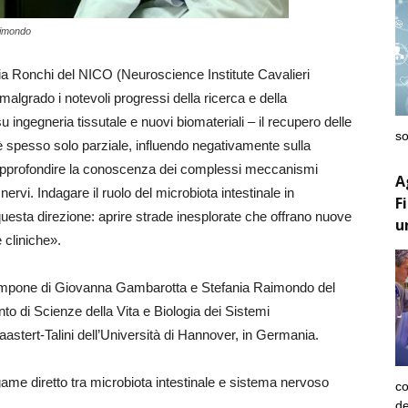
aimondo
ia Ronchi del NICO (Neuroscience Institute Cavalieri
malgrado i notevoli progressi della ricerca e della
u ingegneria tissutale e nuovi biomateriali – il recupero delle
so
 spesso solo parziale, influendo negativamente sulla
io approfondire la conoscenza dei complessi meccanismi
A
ervi. Indagare il ruolo del microbiota intestinale in
F
 questa direzione: aprire strade inesplorate che offrano nuove
u
 cliniche».
 compone di Giovanna Gambarotta e Stefania Raimondo del
to di Scienze della Vita e Biologia dei Sistemi
Haastert-Talini dell’Università di Hannover, in Germania.
egame diretto tra microbiota intestinale e sistema nervoso
co
de