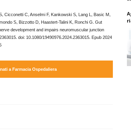
A
, Cicconetti C, Anselmi F, Kankowski S, Lang L, Basic M,
r
imondo S, Bizzotto D, Haastert-Talini K, Ronchi G. Gut
 nerve development and impairs neuromuscular junction
:2363015. doi: 10.1080/19490976.2024.2363015. Epub 2024
5
ati a Farmacia Ospedaliera