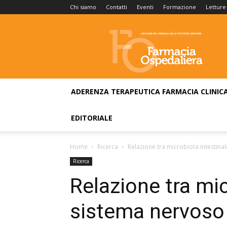
Chi siamo
Contatti
Eventi
Formazione
Letture
Farmacia
Ospedaliera
ADERENZA TERAPEUTICA
FARMACIA CLINIC
EDITORIALE
Home
Ricerca
Relazione tra microbiota intestina
Ricerca
Relazione tra mic
sistema nervoso 