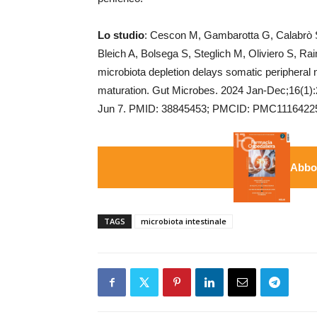
Lo studio
: Cescon M, Gambarotta G, Calabrò S
Bleich A, Bolsega S, Steglich M, Oliviero S, Ra
microbiota depletion delays somatic peripheral
maturation. Gut Microbes. 2024 Jan-Dec;16(1)
Jun 7. PMID: 38845453; PMCID: PMC1116422
Abbon
TAGS
microbiota intestinale