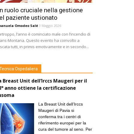
n ruolo cruciale nella gestione
el paziente ustionato
manuela Omodeo Salé
3 Maggio 2026
rtroppo, l’anno è cominciato male con l’incendio di
ans-Montana. Questo evento ha coinvolto a
scata tutti, in primis emotivamente e in secondo...
Tecnica Ospedaliera
a Breast Unit dell’Irccs Maugeri per il
8° anno ottiene la certificazione
usoma
La Breast Unit dell’Irccs
Maugeri di Pavia si
conferma tra i centri di
riferimento europei per la
cura del tumore al seno. Per