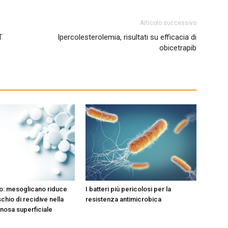
Articolo successivo
T
Ipercolesterolemia, risultati su efficacia di
obicetrapib
o: mesoglicano riduce
I batteri più pericolosi per la
schio di recidive nella
resistenza antimicrobica
nosa superficiale