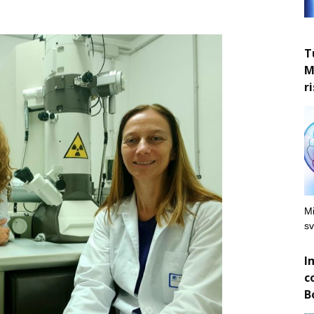
T
M
r
Mi
sv
I
c
B