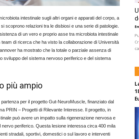
U
d
robiota intestinale sugli altri organi e apparati del corpo, a
i scoprono relazioni tra le disbiosi e una serie di patologie.
E
esistenza di un vero e proprio asse tra microbiota intestinale
Pu
Cr
n team di ricerca che ha visto la collaborazione di Università
ca
Hannover ha mostrato che la totale o parziale assenza di
lo sviluppo del sistema nervoso periferico e del sistema
L
to più ampio
1
E
 partenza per il progetto Gut-NeuroMuscle, finanziato dal
a PRIN – Progetti di Rilevante Interesse. Il progetto, in
testinale può avere un impatto sulla rigenerazione nervosa e
 nervo periferico. Questa lesione interessa circa 400 mila
nti stradali, sportivi, domestici o sul lavoro e interventi