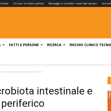
 Scelte
Un tour in video-pillole
Message in a bottle: news dal campo
Iscrivi
A
FATTI E PERSONE
RICERCA
RISCHIO CLINICO
TECNO
le e sistema nervoso periferico
robiota intestinale e
periferico