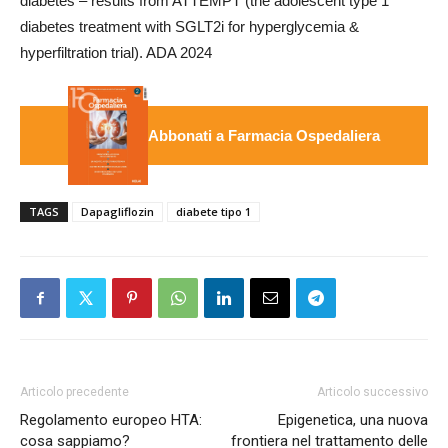
diabetes – results from ATTEMPT (the adolescent type 1
diabetes treatment with SGLT2i for hyperglycemia &
hyperfiltration trial). ADA 2024
Abbonati a Farmacia Ospedaliera
TAGS
Dapagliflozin
diabete tipo 1
Articolo precedente
Articolo successivo
Regolamento europeo HTA:
Epigenetica, una nuova
cosa sappiamo?
frontiera nel trattamento delle