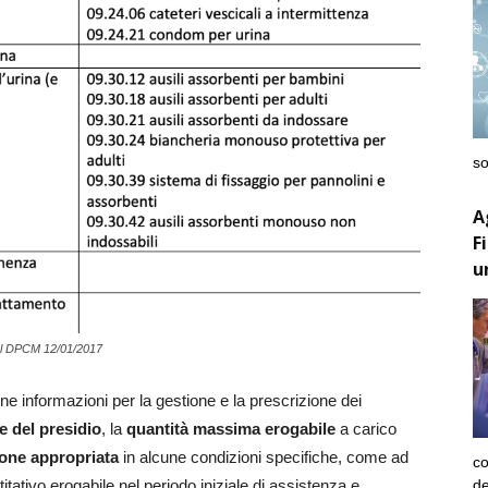
so
A
F
u
2 del DPCM 12/01/2017
e informazioni per la gestione e la prescrizione dei
e del presidio
, la
quantità massima erogabile
a carico
ione appropriata
in alcune condizioni specifiche, come ad
co
de
itativo erogabile nel periodo iniziale di assistenza e