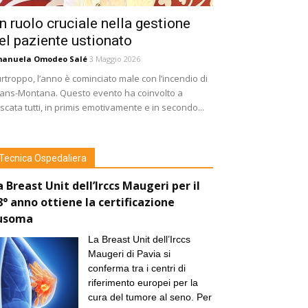
n ruolo cruciale nella gestione
el paziente ustionato
manuela Omodeo Salé
3 Maggio 2026
rtroppo, l’anno è cominciato male con l’incendio di
ans-Montana. Questo evento ha coinvolto a
scata tutti, in primis emotivamente e in secondo...
Tecnica Ospedaliera
a Breast Unit dell’Irccs Maugeri per il
8° anno ottiene la certificazione
usoma
La Breast Unit dell’Irccs
Maugeri di Pavia si
conferma tra i centri di
riferimento europei per la
cura del tumore al seno. Per