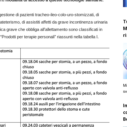
 gestione di pazienti tracheo-ileo-colo-uro-stomizzati, di
T
terismo, di assistiti affetti da grave incontinenza urinaria
M
nica grave che obbliga all’allettamento sono classificati in
r
“Prodotti per terapie personali” riassunti nella tabella I.
Mi
sv
I
c
B