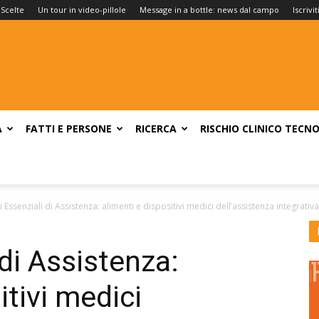
 Scelte
Un tour in video-pillole
Message in a bottle: news dal campo
Iscrivi
A
FATTI E PERSONE
RICERCA
RISCHIO CLINICO
TECNO
li Essenziali di Assistenza: alimenti e dispositivi medici dell’assistenza integrativ
 di Assistenza:
itivi medici