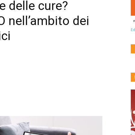
 delle cure?
O nell’ambito dei
n
Ed
ci