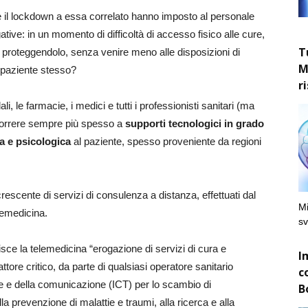
e il lockdown a essa correlato hanno imposto al personale
ative: in un momento di difficoltà di accesso fisico alle cure,
T
 proteggendolo, senza venire meno alle disposizioni di
M
l paziente stesso?
r
, le farmacie, i medici e tutti i professionisti sanitari (ma
correre sempre più spesso a
supporti tecnologici in grado
ca e psicologica
al paziente, spesso proveniente da regioni
cente di servizi di consulenza a distanza, effettuati dal
Mi
elemedicina.
sv
isce la telemedicina “erogazione di servizi di cura e
I
attore critico, da parte di qualsiasi operatore sanitario
c
he e della comunicazione (ICT) per lo scambio di
B
alla prevenzione di malattie e traumi, alla ricerca e alla