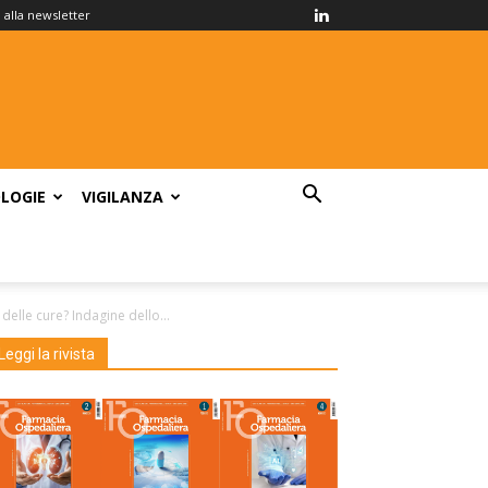
ti alla newsletter
LOGIE
VIGILANZA
elle cure? Indagine dello...
Leggi la rivista