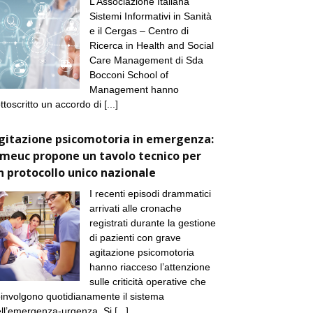
L’Associazione Italiana
Sistemi Informativi in Sanità
e il Cergas – Centro di
Ricerca in Health and Social
Care Management di Sda
Bocconi School of
Management hanno
ttoscritto un accordo di
[...]
gitazione psicomotoria in emergenza:
imeuc propone un tavolo tecnico per
n protocollo unico nazionale
I recenti episodi drammatici
arrivati alle cronache
registrati durante la gestione
di pazienti con grave
agitazione psicomotoria
hanno riacceso l’attenzione
sulle criticità operative che
involgono quotidianamente il sistema
ll’emergenza-urgenza. Si
[...]