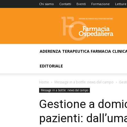
Chi siamo
Contatti
Eventi
Formazione
Letture
Farmacia
Ospedaliera
ADERENZA TERAPEUTICA
FARMACIA CLINIC
EDITORIALE
Home
Message in a bottle: news dal campo
Gest
Message in a bottle: news dal campo
Gestione a domic
pazienti: dall’um