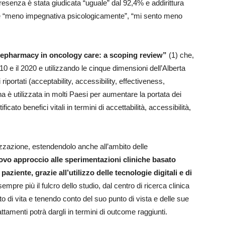
esenza è stata giudicata “uguale” dal 92,4% e addirittura
a è “meno impegnativa psicologicamente”, “mi sento meno
lepharmacy in oncology care: a scoping review”
(1) che,
010 e il 2020 e utilizzando le cinque dimensioni dell’Alberta
 riportati (acceptability, accessibility, effectiveness,
a è utilizzata in molti Paesi per aumentare la portata dei
icato benefici vitali in termini di accettabilità, accessibilità,
izzazione, estendendolo anche all’ambito delle
ovo approccio alle sperimentazioni cliniche basato
ziente, grazie all’utilizzo delle tecnologie digitali e di
mpre più il fulcro dello studio, dal centro di ricerca clinica
o di vita e tenendo conto del suo punto di vista e delle sue
ttamenti potrà dargli in termini di outcome raggiunti.