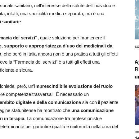
nale sanitario, nell’interesse della salute dell’individuo e
a, infatti, una specialità medica separata, ma è una
 sanitarie
.
macia dei servizi”
, quale soluzione per mantenere il
g
,
supporto e appropriatezza d’uso dei medicinali da
so
o
, che però in Italia ancora non è una pratica a tutti gli effetti
A
ve la “Farmacia dei servizi” è a tutti gli effetti una
F
ficiente e sicura.
u
ichiede, però, un’
imprescindibile evoluzione del ruolo
re competenze trasversali. È necessario un
’ambito digitale e della comunicazion
e sia con il paziente
’indagine statunitense ha mostrato che
una comunicazione
i in terapia
. La comunicazione tra professionisti e
 determinante per garantire qualità e uniformità nella cura del
co
de