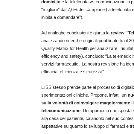
domicilio
e la telefonata vs comunicazione in pr
“migliore” dal 7,6% del campione (la telefonat
inibita a domandare”).
Ad analoghe conclusioni è giunta la
review “Te
analizzando ricerche originali pubblicate tra il 2
Quality Matrix for Health per analizzare i risultati
efficiency and safety), conclude: “La telemedicin
servizi farmaceutici. La nostra revisione ha identif
efficacia, efficienza e sicurezza”.
L’ISS stesso prende parte al processo di digital
sperimentazioni cliniche. Propone, infatti, un
nu
sulla volontà di coinvolgere maggiormente il pa
telecomunicazione
. Un approccio che sposta se
alla casa del paziente, calandolo nel suo contest
aspettative su quanto lo sviluppo di farmaci e tra