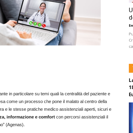
U
d
E
Pu
Cr
ca
L
1
E
te in particolare su temi quali la centralità del paziente e
esa come un processo che pone il malato al centro della
ra e le stesse pratiche medico assistenziali aperti, sicuri e
za, informazione e comfort
con percorsi assistenziali il
ino” (Agenas).