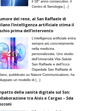
il 18° anno consecutivo, il
Centro di Senologia
[...]
umore del rene, al San Raffaele di
ilano l’intelligenza artificiale stima il
ischio prima dell’intervento
L’intelligenza artificiale entra
sempre più concretamente
nella medicina
personalizzata. Uno studio
dell’Università Vita-Salute
San Raffaele e dell’Irccs
Ospedale San Raffaele di
lano, pubblicato su Nature Communications, ha
iluppato un modello di
[...]
mpatto della sanità digitale sul Ssn:
ollaborazione tra Aisis e Cergas – Sda
occoni