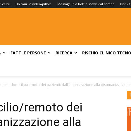
 Scelte
Un tour in video-pillole
Message in a bottle: news dal campo
Iscrivi
A
FATTI E PERSONE
RICERCA
RISCHIO CLINICO
TECNO
ione a domicilio/remoto dei pazienti: dall’umanizzazione alla disumanizzazione d
ilio/remoto dei
anizzazione alla