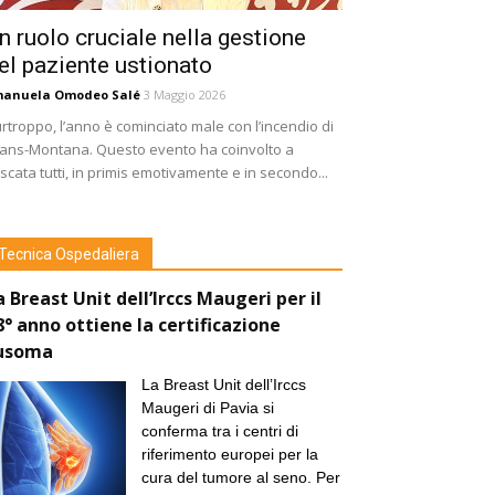
n ruolo cruciale nella gestione
el paziente ustionato
manuela Omodeo Salé
3 Maggio 2026
rtroppo, l’anno è cominciato male con l’incendio di
ans-Montana. Questo evento ha coinvolto a
scata tutti, in primis emotivamente e in secondo...
Tecnica Ospedaliera
a Breast Unit dell’Irccs Maugeri per il
8° anno ottiene la certificazione
usoma
La Breast Unit dell’Irccs
Maugeri di Pavia si
conferma tra i centri di
riferimento europei per la
cura del tumore al seno. Per