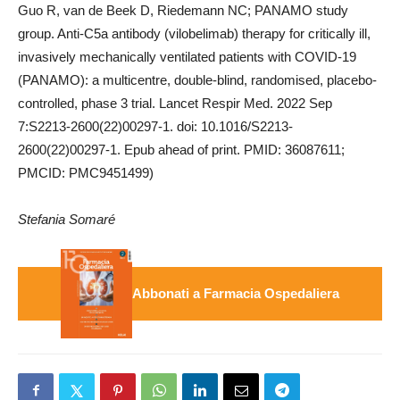
Guo R, van de Beek D, Riedemann NC; PANAMO study
group. Anti-C5a antibody (vilobelimab) therapy for critically ill,
invasively mechanically ventilated patients with COVID-19
(PANAMO): a multicentre, double-blind, randomised, placebo-
controlled, phase 3 trial. Lancet Respir Med. 2022 Sep
7:S2213-2600(22)00297-1. doi: 10.1016/S2213-
2600(22)00297-1. Epub ahead of print. PMID: 36087611;
PMCID: PMC9451499)
Stefania Somaré
Abbonati a Farmacia Ospedaliera