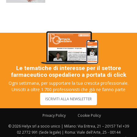
Le tematiche di interesse per il settore
farmaceutico ospedaliero a portata di click
Ogni settimana, per supportare la tua crescita professionale.
Unisciti a oltre 1.700 professionisti che già ne fanno parte
ISCRIVITI ALLA NEWSLETTER
Privacy Policy
Cookie Policy
© 2026 Helyx srl a socio unico | Milano: Via Eritrea, 21 – 20157 Tel +39
02 2772 991 (Sede legale) | Roma: Viale dell'Arte, 25 - 00144