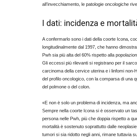
all’invecchiamento, le patologie oncologiche ri
I dati: incidenza e mortali
A confermarlo sono i dati della coorte Icona, c
longitudinalmente dal 1997, che hanno dimostrat
Pwh sia più alta del 60% rispetto alla popolazio
Gli eccessi più rilevanti si registrano per il sarc
carcinoma della cervice uterina e i linfomi non-
del profilo oncologico, con la comparsa di una q
del polmone o del colon.
«E non è solo un problema di incidenza, ma anch
Sempre nella coorte Icona si è osservato un tas
persona nelle Pwh, più che doppia rispetto a que
mortalità è sostenuto soprattutto dalle neoplasie 
tumori si sia ridotto negli anni, rimane tuttavia