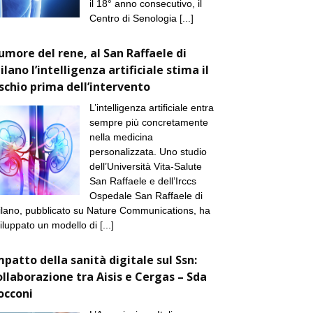
il 18° anno consecutivo, il
Centro di Senologia
[...]
umore del rene, al San Raffaele di
ilano l’intelligenza artificiale stima il
ischio prima dell’intervento
L’intelligenza artificiale entra
sempre più concretamente
nella medicina
personalizzata. Uno studio
dell’Università Vita-Salute
San Raffaele e dell’Irccs
Ospedale San Raffaele di
lano, pubblicato su Nature Communications, ha
iluppato un modello di
[...]
mpatto della sanità digitale sul Ssn:
ollaborazione tra Aisis e Cergas – Sda
occoni