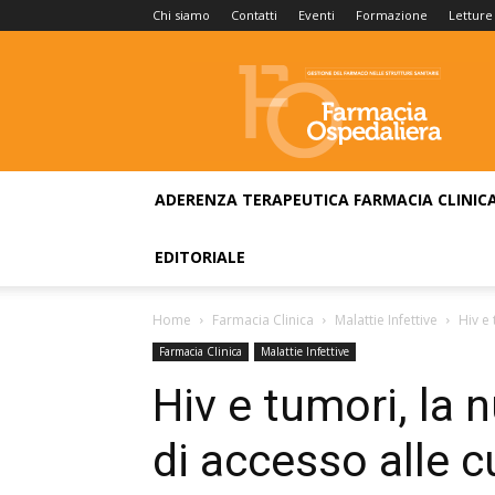
Chi siamo
Contatti
Eventi
Formazione
Letture
Farmacia
Ospedaliera
ADERENZA TERAPEUTICA
FARMACIA CLINIC
EDITORIALE
Home
Farmacia Clinica
Malattie Infettive
Hiv e 
Farmacia Clinica
Malattie Infettive
Hiv e tumori, la n
di accesso alle c