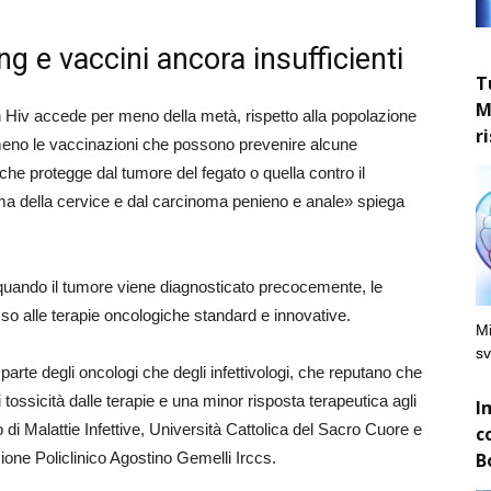
g e vaccini ancora insufficienti
T
M
n Hiv accede per meno della metà, rispetto alla popolazione
r
 meno le vaccinazioni che possono prevenire alcune
 che protegge dal tumore del fegato o quella contro il
ma della cervice e dal carcinoma penieno e anale» spiega
quando il tumore viene diagnosticato precocemente, le
 alle terapie oncologiche standard e innovative.
Mi
sv
 parte degli oncologi che degli infettivologi, che reputano che
ossicità dalle terapie e una minor risposta terapeutica agli
I
io di Malattie Infettive, Università Cattolica del Sacro Cuore e
c
B
zione Policlinico Agostino Gemelli Irccs.