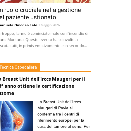
n ruolo cruciale nella gestione
el paziente ustionato
manuela Omodeo Salé
3 Maggio 2026
rtroppo, l’anno è cominciato male con l’incendio di
ans-Montana. Questo evento ha coinvolto a
scata tutti, in primis emotivamente e in secondo...
Tecnica Ospedaliera
a Breast Unit dell’Irccs Maugeri per il
8° anno ottiene la certificazione
usoma
La Breast Unit dell’Irccs
Maugeri di Pavia si
conferma tra i centri di
riferimento europei per la
cura del tumore al seno. Per