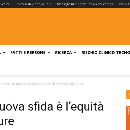
 Scelte
Un tour in video-pillole
Message in a bottle: news dal campo
Iscrivi
A
FATTI E PERSONE
RICERCA
RISCHIO CLINICO
TECNO
tumori, la nuova sfida è l’equità di accesso alle cure
uova sfida è l’equità
ure