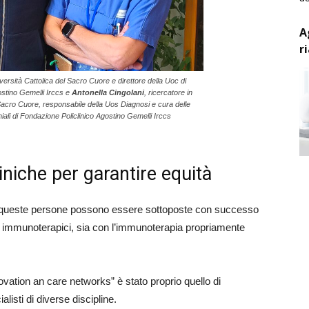
A
r
niversità Cattolica del Sacro Cuore e direttore della Uoc di
gostino Gemelli Irccs e
Antonella Cingolani
, ricercatore in
el Sacro Cuore, responsabile della Uos Diagnosi e cura delle
iali di Fondazione Policlinico Agostino Gemelli Irccs
liniche per garantire equità
e, queste persone possono essere sottoposte con successo
ti immunoterapici, sia con l’immunoterapia propriamente
ovation an care networks” è stato proprio quello di
isti di diverse discipline.