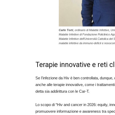
Carlo Torti
, ordinario di Malattie Infettive, U
Malattie Infettive di Fondazione Policlinico A
Malattie Infettive dell’Università Cattolica d
malattie infettive da immuno-deficit e nosocom
Terapie innovative e reti c
Se l’infezione da Hiv è ben controllata, dunqu
anche alle terapie innovative, come i trattamen
detta sia addirittura con le Car-T.
Lo scopo di “Hiv and cancer in 2026: equity, inn
promuovere informazione e awareness tra special