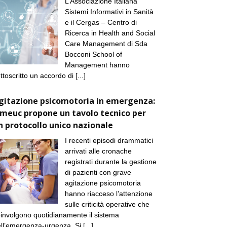
L’Associazione Italiana
Sistemi Informativi in Sanità
e il Cergas – Centro di
Ricerca in Health and Social
Care Management di Sda
Bocconi School of
Management hanno
ttoscritto un accordo di
[...]
gitazione psicomotoria in emergenza:
imeuc propone un tavolo tecnico per
n protocollo unico nazionale
I recenti episodi drammatici
arrivati alle cronache
registrati durante la gestione
di pazienti con grave
agitazione psicomotoria
hanno riacceso l’attenzione
sulle criticità operative che
involgono quotidianamente il sistema
ll’emergenza-urgenza. Si
[...]