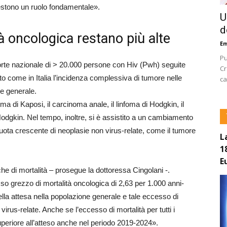
vestono un ruolo fondamentale».
U
d
tà oncologica restano più alte
E
Pu
oorte nazionale di > 20.000 persone con Hiv (Pwh) seguite
Cr
o come in Italia l’incidenza complessiva di tumore nelle
ca
ne generale.
oma di Kaposi, il carcinoma anale, il linfoma di Hodgkin, il
Hodgkin. Nel tempo, inoltre, si è assistito a un cambiamento
uota crescente di neoplasie non virus-relate, come il tumore
L
1
E
e di mortalità – prosegue la dottoressa Cingolani -.
so grezzo di mortalità oncologica di 2,63 per 1.000 anni-
lla attesa nella popolazione generale e tale eccesso di
virus-relate. Anche se l’eccesso di mortalità per tutti i
 superiore all’atteso anche nel periodo 2019-2024».