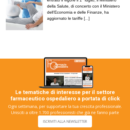
entrato il vigore il 1° luglio, il Ministero
della Salute, di concerto con il Ministero
dell’Economia e delle Finanze, ha
aggiornato le tariffe
[...]
Le tematiche di interesse per il settore
farmaceutico ospedaliero a portata di click
Ogni settimana, per supportare la tua crescita professionale.
Unisciti a oltre 1.700 professionisti che già ne fanno parte
ISCRIVITI ALLA NEWSLETTER