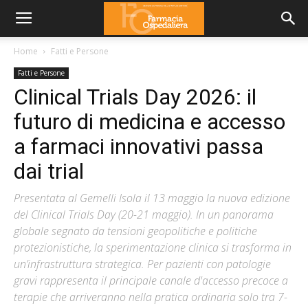
Home
Fatti e Persone
Fatti e Persone
Clinical Trials Day 2026: il
futuro di medicina e accesso
a farmaci innovativi passa
dai trial
Presentata al Gemelli Isola il 13 maggio la nuova edizione
del Clinical Trials Day (20-21 maggio). In un panorama
globale segnato da tensioni geopolitiche e politiche
protezionistiche, la sperimentazione clinica si trasforma in
un’infrastruttura strategica. Per pazienti con patologie
gravi rappresenta il principale canale d'accesso precoce a
terapie che arriveranno nella pratica ordinaria solo tra 7-