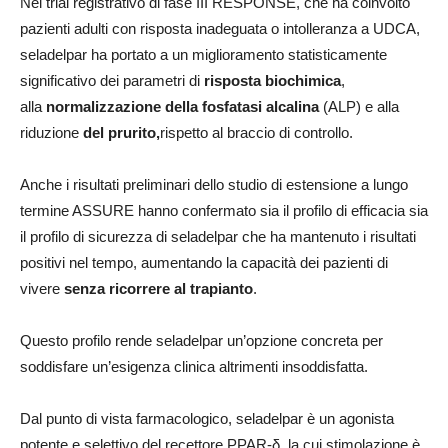
Nel trial registrativo di fase III RESPONSE, che ha coinvolto
pazienti adulti con risposta inadeguata o intolleranza a UDCA,
seladelpar ha portato a un miglioramento statisticamente
significativo dei parametri di
risposta biochimica
,
alla
normalizzazione della fosfatasi alcalina
(ALP) e alla
riduzione
del prurito,
rispetto al braccio di controllo.
Anche i risultati preliminari dello studio di estensione a lungo
termine ASSURE hanno confermato sia il profilo di efficacia sia
il profilo di sicurezza di seladelpar che ha mantenuto i risultati
positivi nel tempo, aumentando la capacità dei pazienti di
vivere
senza ricorrere al trapianto
.
Questo profilo rende seladelpar un’opzione concreta per
soddisfare un’esigenza clinica altrimenti insoddisfatta.
Dal punto di vista farmacologico, seladelpar è un agonista
potente e selettivo del recettore PPAR-δ, la cui stimolazione è