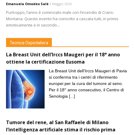
Emanuela Omodeo Salé
3 Maggio 2026
Purtroppo, l’anno è cominciato male con l’incendio di Crans-
Montana. Questo evento ha coinvolto a cascata tutti, in primis
emotivamente e in secondo...
Tecnica Ospedaliera
La Breast Unit dell’Irccs Maugeri per il 18° anno
ottiene la certificazione Eusoma
La Breast Unit dell’Irccs Maugeri di Pavia
si conferma tra i centri di riferimento
europei per la cura del tumore al seno.
Per il 18° anno consecutivo, il Centro di
Senologia
[...]
Tumore del rene, al San Raffaele di Milano
l’intelligenza artificiale stima il rischio prima