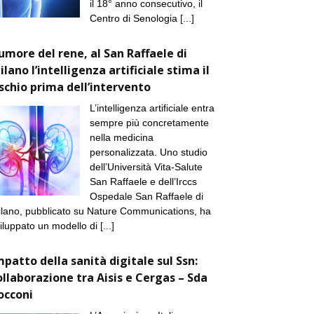
il 18° anno consecutivo, il
Centro di Senologia
[...]
umore del rene, al San Raffaele di
ilano l’intelligenza artificiale stima il
ischio prima dell’intervento
L’intelligenza artificiale entra
sempre più concretamente
nella medicina
personalizzata. Uno studio
dell’Università Vita-Salute
San Raffaele e dell’Irccs
Ospedale San Raffaele di
lano, pubblicato su Nature Communications, ha
iluppato un modello di
[...]
mpatto della sanità digitale sul Ssn:
ollaborazione tra Aisis e Cergas – Sda
occoni