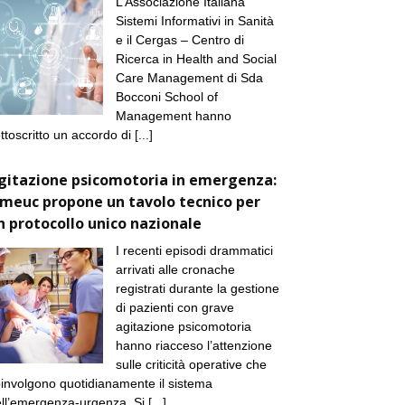
L’Associazione Italiana
Sistemi Informativi in Sanità
e il Cergas – Centro di
Ricerca in Health and Social
Care Management di Sda
Bocconi School of
Management hanno
ttoscritto un accordo di
[...]
gitazione psicomotoria in emergenza:
imeuc propone un tavolo tecnico per
n protocollo unico nazionale
I recenti episodi drammatici
arrivati alle cronache
registrati durante la gestione
di pazienti con grave
agitazione psicomotoria
hanno riacceso l’attenzione
sulle criticità operative che
involgono quotidianamente il sistema
ll’emergenza-urgenza. Si
[...]