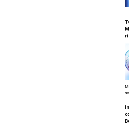
T
M
r
Mi
sv
I
c
B