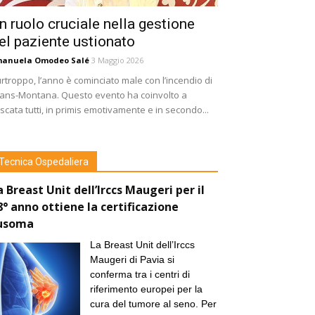
n ruolo cruciale nella gestione
el paziente ustionato
manuela Omodeo Salé
3 Maggio 2026
rtroppo, l’anno è cominciato male con l’incendio di
ans-Montana. Questo evento ha coinvolto a
scata tutti, in primis emotivamente e in secondo...
Tecnica Ospedaliera
a Breast Unit dell’Irccs Maugeri per il
8° anno ottiene la certificazione
usoma
La Breast Unit dell’Irccs
Maugeri di Pavia si
conferma tra i centri di
riferimento europei per la
cura del tumore al seno. Per