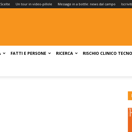
 Scelte
Un tour in video-pillole
Message in a bottle: news dal campo
Iscrivi
A
FATTI E PERSONE
RICERCA
RISCHIO CLINICO
TECNO