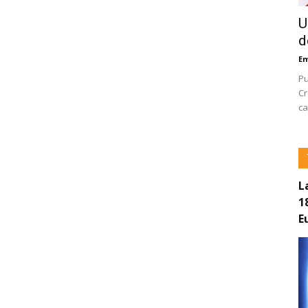
U
d
E
Pu
Cr
ca
L
1
E