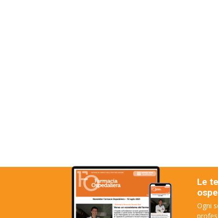
Le t
osped
Ogni s
profes