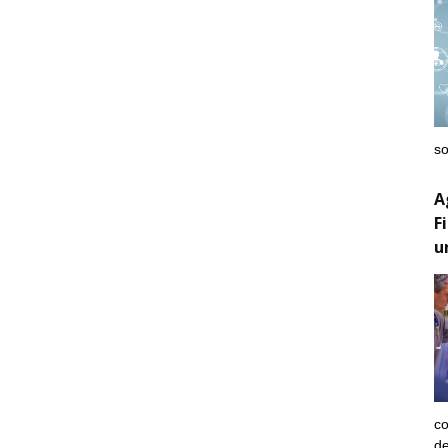
so
A
F
u
co
de