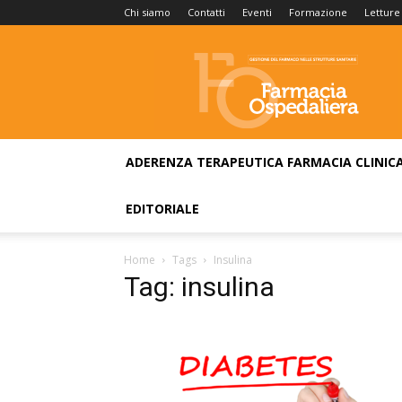
Chi siamo
Contatti
Eventi
Formazione
Letture
Farmacia
Ospedaliera
ADERENZA TERAPEUTICA
FARMACIA CLINIC
EDITORIALE
Home
Tags
Insulina
Tag: insulina