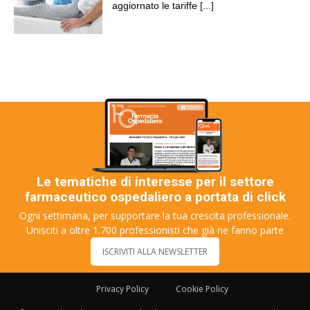
aggiornato le tariffe
[...]
Le tematiche di interesse per il settore
farmaceutico ospedaliero a portata di click
Ogni settimana, per supportare la tua crescita professionale.
Unisciti a oltre 1.700 professionisti che già ne fanno parte
ISCRIVITI ALLA NEWSLETTER
Privacy Policy
Cookie Policy