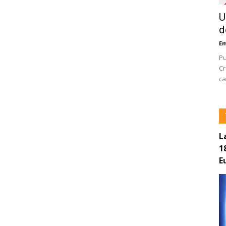
U
d
E
Pu
Cr
ca
L
1
E