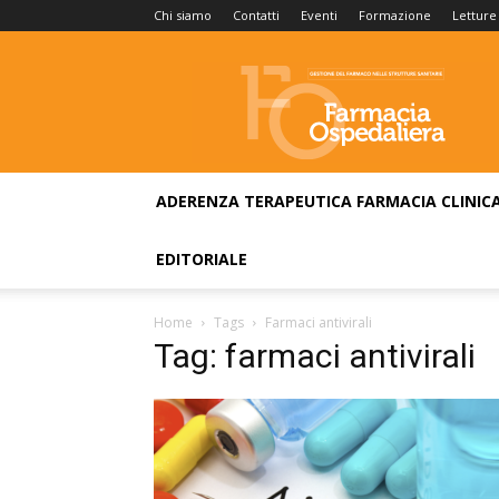
Chi siamo
Contatti
Eventi
Formazione
Letture
Farmacia
Ospedaliera
ADERENZA TERAPEUTICA
FARMACIA CLINIC
EDITORIALE
Home
Tags
Farmaci antivirali
Tag: farmaci antivirali