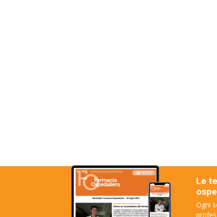
Le t
osped
Ogni s
profes