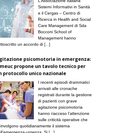
L’Associazione Italiana
Sistemi Informativi in Sanità
e il Cergas – Centro di
Ricerca in Health and Social
Care Management di Sda
Bocconi School of
Management hanno
ttoscritto un accordo di
[...]
gitazione psicomotoria in emergenza:
imeuc propone un tavolo tecnico per
n protocollo unico nazionale
I recenti episodi drammatici
arrivati alle cronache
registrati durante la gestione
di pazienti con grave
agitazione psicomotoria
hanno riacceso l’attenzione
sulle criticità operative che
involgono quotidianamente il sistema
ll’emergenza-urgenza. Si
[...]