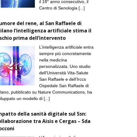
il 18° anno consecutivo, il
Centro di Senologia
[...]
umore del rene, al San Raffaele di
ilano l’intelligenza artificiale stima il
ischio prima dell’intervento
L’intelligenza artificiale entra
sempre più concretamente
nella medicina
personalizzata. Uno studio
dell’Università Vita-Salute
San Raffaele e dell’Irccs
Ospedale San Raffaele di
lano, pubblicato su Nature Communications, ha
iluppato un modello di
[...]
mpatto della sanità digitale sul Ssn:
ollaborazione tra Aisis e Cergas – Sda
occoni