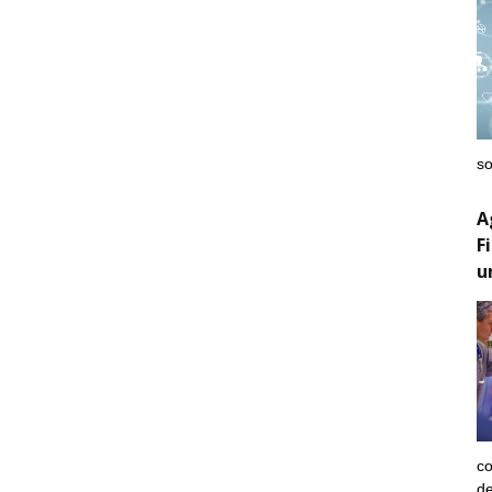
so
A
F
u
co
de