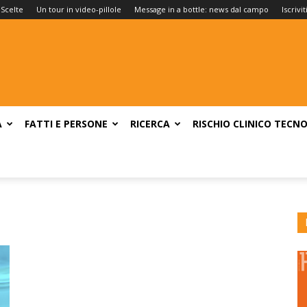
 Scelte
Un tour in video-pillole
Message in a bottle: news dal campo
Iscrivi
A
FATTI E PERSONE
RICERCA
RISCHIO CLINICO
TECNO