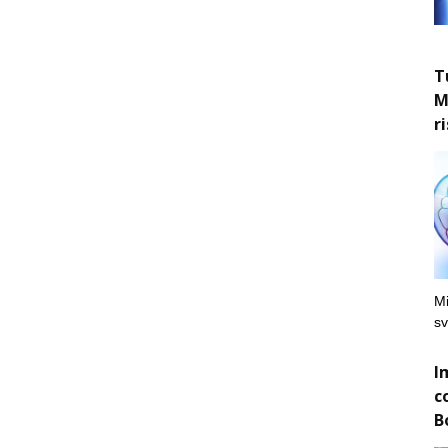
T
M
r
Mi
sv
I
c
B