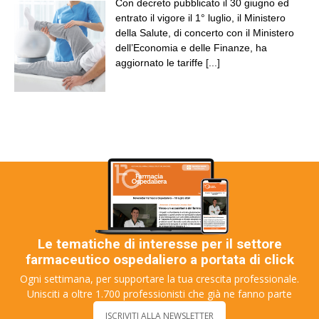
Con decreto pubblicato il 30 giugno ed
entrato il vigore il 1° luglio, il Ministero
della Salute, di concerto con il Ministero
dell’Economia e delle Finanze, ha
aggiornato le tariffe
[...]
Le tematiche di interesse per il settore
farmaceutico ospedaliero a portata di click
Ogni settimana, per supportare la tua crescita professionale.
Unisciti a oltre 1.700 professionisti che già ne fanno parte
ISCRIVITI ALLA NEWSLETTER