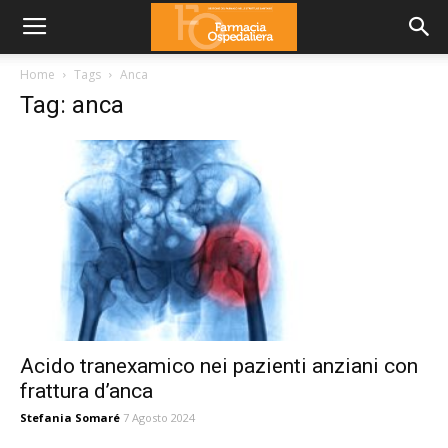
Home
Tags
Anca
Tag: anca
Acido tranexamico nei pazienti anziani con
frattura d’anca
Stefania Somaré
7 Agosto 2024