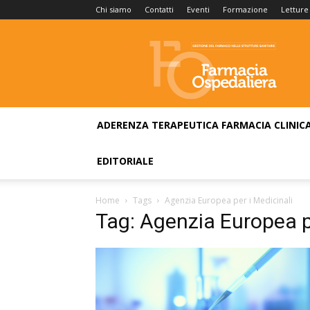
Chi siamo
Contatti
Eventi
Formazione
Letture
Farmacia
Ospedaliera
ADERENZA TERAPEUTICA
FARMACIA CLINIC
EDITORIALE
Home
Tags
Agenzia Europea per i Medicinali
Tag: Agenzia Europea pe