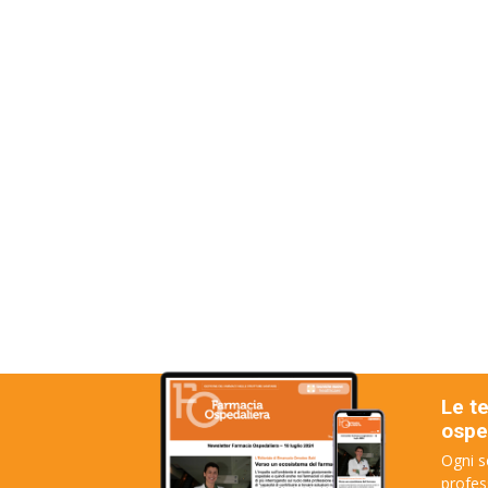
Le t
osped
Ogni s
profes