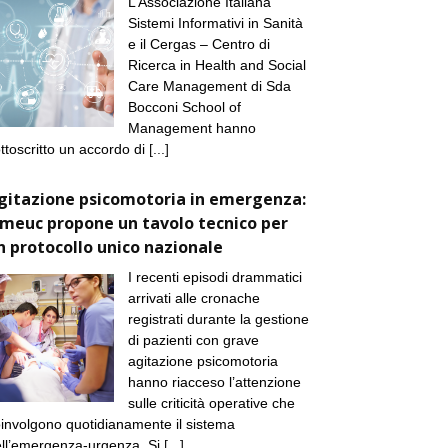
L’Associazione Italiana
Sistemi Informativi in Sanità
e il Cergas – Centro di
Ricerca in Health and Social
Care Management di Sda
Bocconi School of
Management hanno
ttoscritto un accordo di
[...]
gitazione psicomotoria in emergenza:
imeuc propone un tavolo tecnico per
n protocollo unico nazionale
I recenti episodi drammatici
arrivati alle cronache
registrati durante la gestione
di pazienti con grave
agitazione psicomotoria
hanno riacceso l’attenzione
sulle criticità operative che
involgono quotidianamente il sistema
ll’emergenza-urgenza. Si
[...]