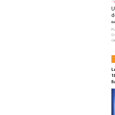
U
d
E
Pu
Cr
ca
L
1
E