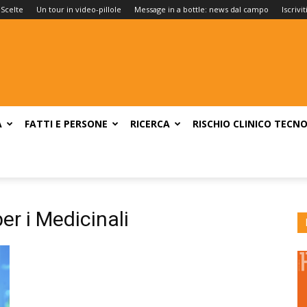
 Scelte
Un tour in video-pillole
Message in a bottle: news dal campo
Iscrivi
A
FATTI E PERSONE
RICERCA
RISCHIO CLINICO
TECNO
r i Medicinali