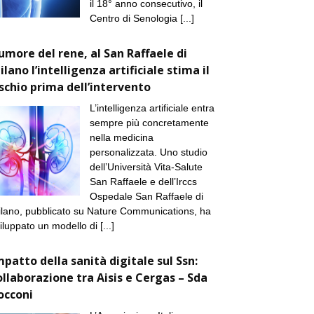
il 18° anno consecutivo, il
Centro di Senologia
[...]
umore del rene, al San Raffaele di
ilano l’intelligenza artificiale stima il
ischio prima dell’intervento
L’intelligenza artificiale entra
sempre più concretamente
nella medicina
personalizzata. Uno studio
dell’Università Vita-Salute
San Raffaele e dell’Irccs
Ospedale San Raffaele di
lano, pubblicato su Nature Communications, ha
iluppato un modello di
[...]
mpatto della sanità digitale sul Ssn:
ollaborazione tra Aisis e Cergas – Sda
occoni