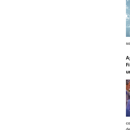
so
A
F
u
co
de