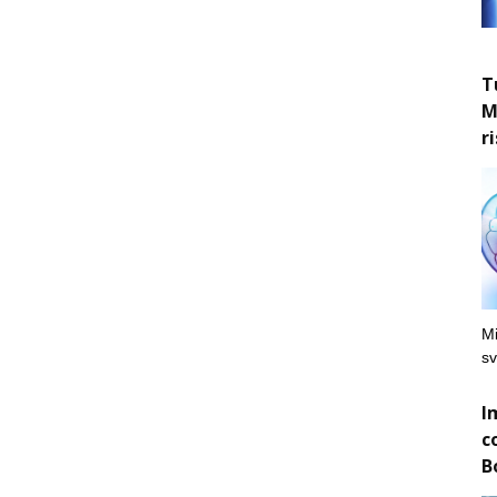
T
M
r
Mi
sv
I
c
B