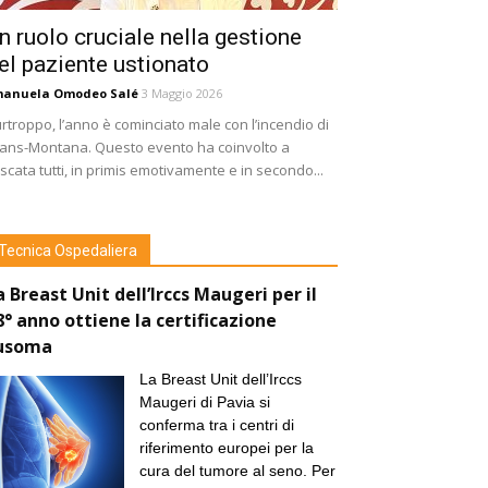
n ruolo cruciale nella gestione
el paziente ustionato
manuela Omodeo Salé
3 Maggio 2026
rtroppo, l’anno è cominciato male con l’incendio di
ans-Montana. Questo evento ha coinvolto a
scata tutti, in primis emotivamente e in secondo...
Tecnica Ospedaliera
a Breast Unit dell’Irccs Maugeri per il
8° anno ottiene la certificazione
usoma
La Breast Unit dell’Irccs
Maugeri di Pavia si
conferma tra i centri di
riferimento europei per la
cura del tumore al seno. Per