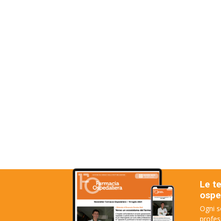
Le t
osped
Ogni s
profes