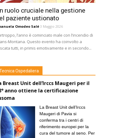
n ruolo cruciale nella gestione
el paziente ustionato
manuela Omodeo Salé
3 Maggio 2026
rtroppo, l’anno è cominciato male con l’incendio di
ans-Montana. Questo evento ha coinvolto a
scata tutti, in primis emotivamente e in secondo...
Tecnica Ospedaliera
a Breast Unit dell’Irccs Maugeri per il
8° anno ottiene la certificazione
usoma
La Breast Unit dell’Irccs
Maugeri di Pavia si
conferma tra i centri di
riferimento europei per la
cura del tumore al seno. Per