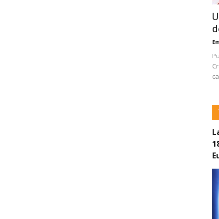
U
d
E
Pu
Cr
ca
L
1
E