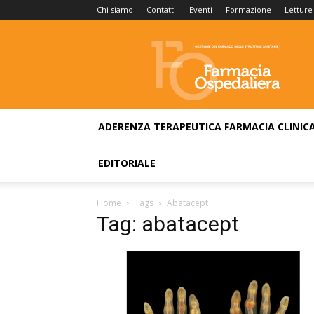
Chi siamo
Contatti
Eventi
Formazione
Letture
Farmacia
Ospedaliera
ADERENZA TERAPEUTICA
FARMACIA CLINIC
EDITORIALE
Home
Tags
Abatacept
Tag: abatacept