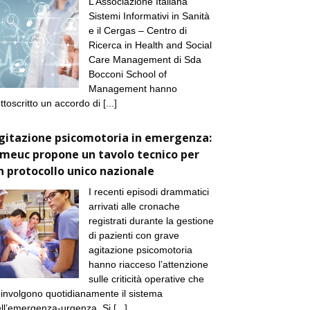
L’Associazione Italiana
Sistemi Informativi in Sanità
e il Cergas – Centro di
Ricerca in Health and Social
Care Management di Sda
Bocconi School of
Management hanno
ttoscritto un accordo di
[...]
gitazione psicomotoria in emergenza:
imeuc propone un tavolo tecnico per
n protocollo unico nazionale
I recenti episodi drammatici
arrivati alle cronache
registrati durante la gestione
di pazienti con grave
agitazione psicomotoria
hanno riacceso l’attenzione
sulle criticità operative che
involgono quotidianamente il sistema
ll’emergenza-urgenza. Si
[...]