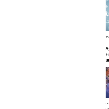
so
A
F
u
co
de