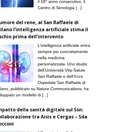
il 18° anno consecutivo, il
Centro di Senologia
[...]
umore del rene, al San Raffaele di
ilano l’intelligenza artificiale stima il
ischio prima dell’intervento
L’intelligenza artificiale entra
sempre più concretamente
nella medicina
personalizzata. Uno studio
dell’Università Vita-Salute
San Raffaele e dell’Irccs
Ospedale San Raffaele di
lano, pubblicato su Nature Communications, ha
iluppato un modello di
[...]
mpatto della sanità digitale sul Ssn:
ollaborazione tra Aisis e Cergas – Sda
occoni