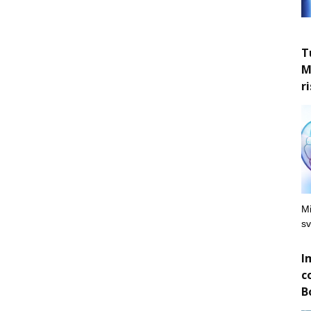
T
M
r
Mi
sv
I
c
B