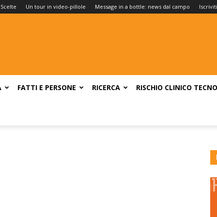
 Scelte
Un tour in video-pillole
Message in a bottle: news dal campo
Iscrivi
A
FATTI E PERSONE
RICERCA
RISCHIO CLINICO
TECNO