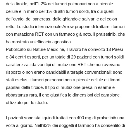
della tiroide, nell’1-2% dei tumori polmonari non a piccole
cellule e in meno dell’1% di altri tumori solidi, tra cui quelli
dell’ovaio, del pancreas, delle ghiandole salivari e del colon
retto. Lo studio internazionale Arrow propone di trattare i tumori
con mutazione RET con un farmaco già noto, il pralsetinib, che
ha mostrato un’efficacia agnostica.
Pubblicato su Nature Medicine, il lavoro ha coinvolto 13 Paesi
e 84 centri esperti, per un totale di 29 pazienti con tumori solidi
caratterizzati da vari tipi di mutazione RET che non avevano
risposto o non erano candidabili a terapie convenzionali; sono
stati esclusi i tumori polmonari non a piccole cellule e i timori
papillari della tiroide. Il tipo di mutazione presa in esame è
abbastanza rara, il che giustifica le dimensioni del campione
utilizzato per lo studio.
I pazienti sono stati quindi trattati con 400 mg di pralsetinib una
volta al giorno. Nell’83% dei soggetti il farmaco ha consentito di