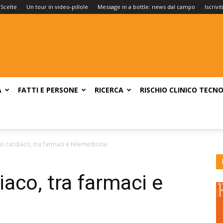
 Scelte
Un tour in video-pillole
Message in a bottle: news dal campo
Iscrivi
A
FATTI E PERSONE
RICERCA
RISCHIO CLINICO
TECNO
 cardiaco, tra farmaci e telemedicina
co, tra farmaci e