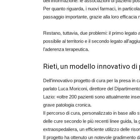
dell’informazione: le associazioni di pazienti p
Per quanto riguarda, i nuovi farmaci, in partico
passaggio importante, grazie alla loro efficacia 
Restano, tuttavia, due problemi: il primo legato a
possibile al territorio e il secondo legato all’a
l’aderenza terapeutica.
Rieti, un modello innovativo di 
Dell’innovativo progetto di cura per la presa in 
parlato Luca Moriconi, direttore del Dipartiment
Lazio: «oltre 200 pazienti sono attualmente inser
grave patologia cronica.
Il percorso di cura, personalizzato in base allo s
delle cure secondo le più recenti linee guida, la g
extraospedaliera, un efficiente utilizzo delle risor
Il progetto ha ottenuto un notevole gradimento da 