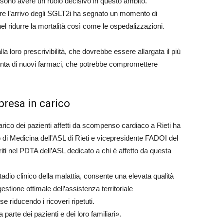
ossono avere un ruolo decisivo in questo ambito.
lare l’arrivo degli SGLT2i ha segnato un momento di
nel ridurre la mortalità così come le ospedalizzazioni.
lla loro prescrivibilità, che dovrebbe essere allargata il più
ggiunta di nuovi farmaci, che potrebbe compromettere
presa in carico
carico dei pazienti affetti da scompenso cardiaco a Rieti ha
o di Medicina dell’ASL di Rieti e vicepresidente FADOI del
iti nel PDTA dell’ASL dedicato a chi è affetto da questa
tadio clinico della malattia, consente una elevata qualità
estione ottimale dell’assistenza territoriale
se riducendo i ricoveri ripetuti.
parte dei pazienti e dei loro familiari».