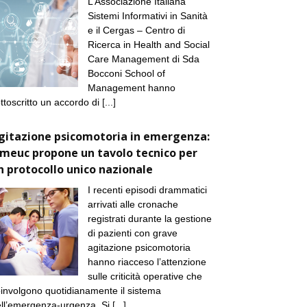
L’Associazione Italiana
Sistemi Informativi in Sanità
e il Cergas – Centro di
Ricerca in Health and Social
Care Management di Sda
Bocconi School of
Management hanno
ttoscritto un accordo di
[...]
gitazione psicomotoria in emergenza:
imeuc propone un tavolo tecnico per
n protocollo unico nazionale
I recenti episodi drammatici
arrivati alle cronache
registrati durante la gestione
di pazienti con grave
agitazione psicomotoria
hanno riacceso l’attenzione
sulle criticità operative che
involgono quotidianamente il sistema
ll’emergenza-urgenza. Si
[...]