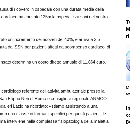
usa di ricovero in ospedale con una durata media della
o cardiaco ha causato 125mila ospedalizzazioni nel nostro
T
M
r
strato un incremento dei ricoveri del 40%, e arriva a 2,5
enuta dal SSN per pazienti affetti da scompenso cardiaco, di
nsato determina un costo diretto annuale di 11.864 euro.
Mi
 cardiologo referente dell’attività ambulatoriale presso la
sv
le San Filippo Neri di Roma e consigliere regionale ANMCO-
alieri Lazio ha ricordato: «stiamo assistendo a una
I
o una classe di farmaci specifici per questi pazienti, le
c
B
i ma interviene nella complessa fisiopatologia della malattia.