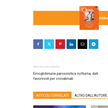
Abbon
Articolo precedente
Emoglobinuria parossistica notturna, dati
favorevoli per crovalimab
ARTICOLI CORRELATI
ALTRO DALL'AUTORE