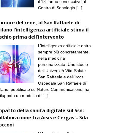
il 18° anno consecutivo, il
Centro di Senologia
[...]
umore del rene, al San Raffaele di
ilano l’intelligenza artificiale stima il
ischio prima dell’intervento
L’intelligenza artificiale entra
sempre più concretamente
nella medicina
personalizzata. Uno studio
dell’Università Vita-Salute
San Raffaele e dell’Irccs
Ospedale San Raffaele di
lano, pubblicato su Nature Communications, ha
iluppato un modello di
[...]
mpatto della sanità digitale sul Ssn:
ollaborazione tra Aisis e Cergas – Sda
occoni