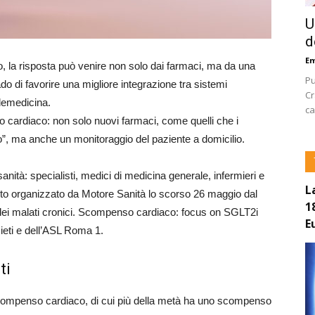
U
d
E
o, la risposta può venire non solo dai farmaci, ma da una
Pu
ado di favorire una migliore integrazione tra sistemi
Cr
telemedicina.
ca
cardiaco: non solo nuovi farmaci, come quelli che i
nio”, ma anche un monitoraggio del paziente a domicilio.
sanità: specialisti, medici di medicina generale, infermieri e
L
nto organizzato da Motore Sanità lo scorso 26 maggio dal
1
a dei malati cronici. Scompenso cardiaco: focus on SGLT2i
E
Rieti e dell’ASL Roma 1.
ti
n scompenso cardiaco, di cui più della metà ha uno scompenso