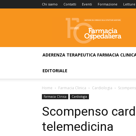
Chi siamo
Contatti
Eventi
Formazione
Letture
Farmacia
Ospedaliera
ADERENZA TERAPEUTICA
FARMACIA CLINIC
EDITORIALE
Home
Farmacia Clinica
Cardiologia
Scompenso
Farmacia Clinica
Cardiologia
Scompenso cardia
telemedicina