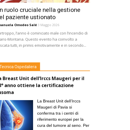
n ruolo cruciale nella gestione
el paziente ustionato
manuela Omodeo Salé
3 Maggio 2026
rtroppo, l’anno è cominciato male con l’incendio di
ans-Montana. Questo evento ha coinvolto a
scata tutti, in primis emotivamente e in secondo...
Tecnica Ospedaliera
a Breast Unit dell’Irccs Maugeri per il
8° anno ottiene la certificazione
usoma
La Breast Unit dell’Irccs
Maugeri di Pavia si
conferma tra i centri di
riferimento europei per la
cura del tumore al seno. Per