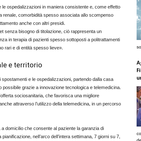
à e le ospedalizzazioni in maniera consistente e, come effetto
tia renale, comorbidità spesso associata allo scompenso
attamento anche con altri presidi.
rget senza bisogno di titolazione, ciò rappresenta un
nza in terapia di pazienti spesso sottoposti a politrattamenti
so
no rari e di entità spesso lieve».
A
e e territorio
F
u
li spostamenti e le ospedalizzazioni, partendo dalla casa
 possibile grazie a innovazione tecnologica e telemedicina.
’offerta sociosanitaria, che favorisca una migliore
, anche attraverso l’utilizzo della telemedicina, in un percorso
a a domicilio che consente al paziente la garanzia di
co
pianificazione, nell’arco dell’intera settimana, 7 giorni su 7,
de