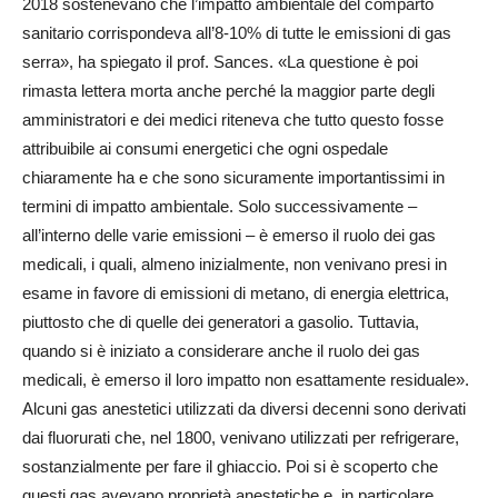
2018 sostenevano che l’impatto ambientale del comparto
sanitario corrispondeva all’8-10% di tutte le emissioni di gas
serra», ha spiegato il prof. Sances. «La questione è poi
rimasta lettera morta anche perché la maggior parte degli
amministratori e dei medici riteneva che tutto questo fosse
attribuibile ai consumi energetici che ogni ospedale
chiaramente ha e che sono sicuramente importantissimi in
termini di impatto ambientale. Solo successivamente –
all’interno delle varie emissioni – è emerso il ruolo dei gas
medicali, i quali, almeno inizialmente, non venivano presi in
esame in favore di emissioni di metano, di energia elettrica,
piuttosto che di quelle dei generatori a gasolio. Tuttavia,
quando si è iniziato a considerare anche il ruolo dei gas
medicali, è emerso il loro impatto non esattamente residuale».
Alcuni gas anestetici utilizzati da diversi decenni sono derivati
dai fluorurati che, nel 1800, venivano utilizzati per refrigerare,
sostanzialmente per fare il ghiaccio. Poi si è scoperto che
questi gas avevano proprietà anestetiche e, in particolare