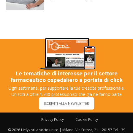
Le tematiche di interesse per il settore
farmaceutico ospedaliero a portata di click
Ogni settimana, per supportare la tua crescita professionale.
Unisciti a oltre 1.700 professionisti che già ne fanno parte
ISCRIVITI ALLA NEWSLETTER
Privacy Policy
Cookie Policy
© 2026 Helyx srl a socio unico | Milano: Via Eritrea, 21 – 20157 Tel +39