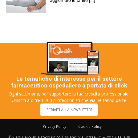
aggiornato le tariffe
[...]
Le tematiche di interesse per il settore
farmaceutico ospedaliero a portata di click
Ogni settimana, per supportare la tua crescita professionale.
Unisciti a oltre 1.700 professionisti che già ne fanno parte
ISCRIVITI ALLA NEWSLETTER
Privacy Policy
Cookie Policy
© 2026 Helyx srl a socio unico | Milano: Via Eritrea, 21 – 20157 Tel +39