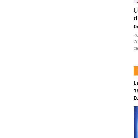
U
d
E
Pu
Cr
ca
L
1
E