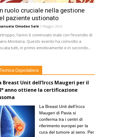
n ruolo cruciale nella gestione
el paziente ustionato
manuela Omodeo Salé
3 Maggio 2026
rtroppo, l’anno è cominciato male con l’incendio di
ans-Montana. Questo evento ha coinvolto a
scata tutti, in primis emotivamente e in secondo...
Tecnica Ospedaliera
a Breast Unit dell’Irccs Maugeri per il
8° anno ottiene la certificazione
usoma
La Breast Unit dell’Irccs
Maugeri di Pavia si
conferma tra i centri di
riferimento europei per la
cura del tumore al seno. Per