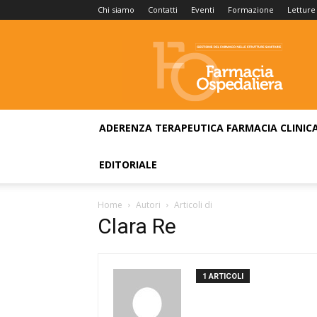
Chi siamo
Contatti
Eventi
Formazione
Letture
Farmacia
Ospedaliera
ADERENZA TERAPEUTICA
FARMACIA CLINIC
EDITORIALE
Home
Autori
Articoli di
Clara Re
1 ARTICOLI