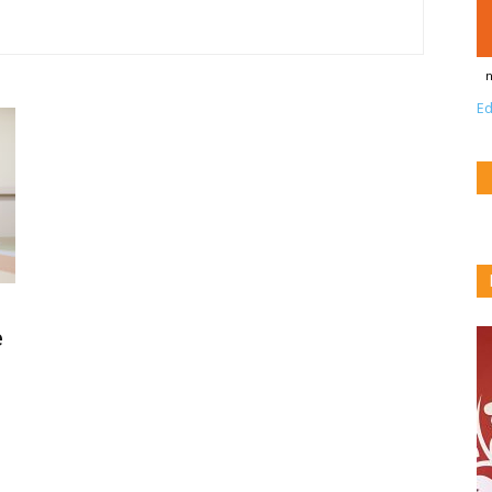
n
Ed
e