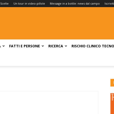
 Scelte
Un tour in video-pillole
Message in a bottle: news dal campo
Iscrivi
A
FATTI E PERSONE
RICERCA
RISCHIO CLINICO
TECNO