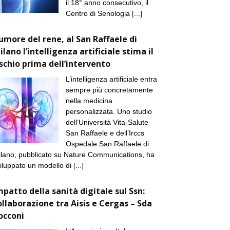
il 18° anno consecutivo, il
Centro di Senologia
[...]
umore del rene, al San Raffaele di
ilano l’intelligenza artificiale stima il
ischio prima dell’intervento
L’intelligenza artificiale entra
sempre più concretamente
nella medicina
personalizzata. Uno studio
dell’Università Vita-Salute
San Raffaele e dell’Irccs
Ospedale San Raffaele di
lano, pubblicato su Nature Communications, ha
iluppato un modello di
[...]
mpatto della sanità digitale sul Ssn:
ollaborazione tra Aisis e Cergas – Sda
occoni