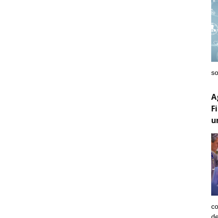
so
A
F
u
co
de