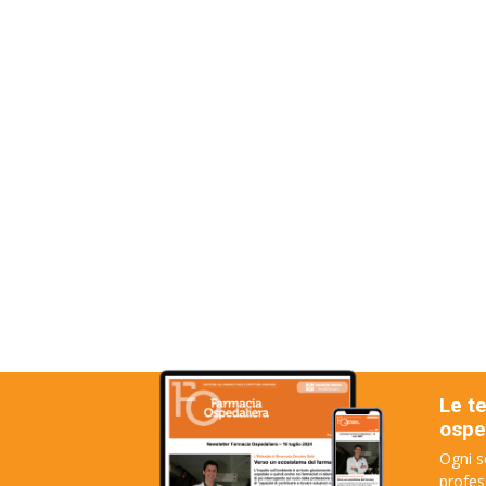
Le t
osped
Ogni s
profes