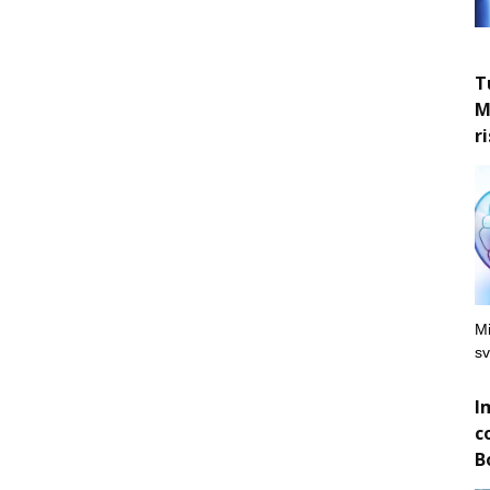
T
M
r
Mi
sv
I
c
B