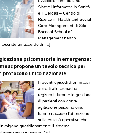
L’Associazione Italiana
Sistemi Informativi in Sanità
e il Cergas – Centro di
Ricerca in Health and Social
Care Management di Sda
Bocconi School of
Management hanno
ttoscritto un accordo di
[...]
gitazione psicomotoria in emergenza:
imeuc propone un tavolo tecnico per
n protocollo unico nazionale
I recenti episodi drammatici
arrivati alle cronache
registrati durante la gestione
di pazienti con grave
agitazione psicomotoria
hanno riacceso l’attenzione
sulle criticità operative che
involgono quotidianamente il sistema
ll’emergenza-urgenza. Si
[...]