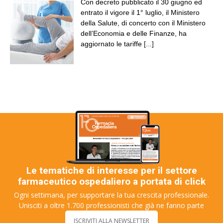
Con decreto pubblicato il 30 giugno ed
entrato il vigore il 1° luglio, il Ministero
della Salute, di concerto con il Ministero
dell’Economia e delle Finanze, ha
aggiornato le tariffe
[...]
Le tematiche di interesse per il settore
farmaceutico ospedaliero a portata di click
Ogni settimana, per supportare la tua crescita professionale.
Unisciti a oltre 1.700 professionisti che già ne fanno parte
ISCRIVITI ALLA NEWSLETTER