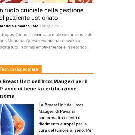
n ruolo cruciale nella gestione
el paziente ustionato
manuela Omodeo Salé
3 Maggio 2026
rtroppo, l’anno è cominciato male con l’incendio di
ans-Montana. Questo evento ha coinvolto a
scata tutti, in primis emotivamente e in secondo...
Tecnica Ospedaliera
a Breast Unit dell’Irccs Maugeri per il
8° anno ottiene la certificazione
usoma
La Breast Unit dell’Irccs
Maugeri di Pavia si
conferma tra i centri di
riferimento europei per la
cura del tumore al seno. Per