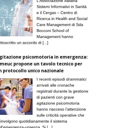
L’Associazione Italiana
Sistemi Informativi in Sanità
e il Cergas – Centro di
Ricerca in Health and Social
Care Management di Sda
Bocconi School of
Management hanno
ttoscritto un accordo di
[...]
gitazione psicomotoria in emergenza:
imeuc propone un tavolo tecnico per
n protocollo unico nazionale
I recenti episodi drammatici
arrivati alle cronache
registrati durante la gestione
di pazienti con grave
agitazione psicomotoria
hanno riacceso l’attenzione
sulle criticità operative che
involgono quotidianamente il sistema
ll’emergenza-urgenza. Si
[...]