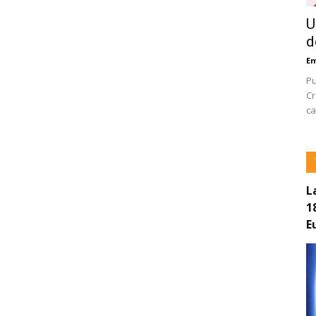
U
d
E
Pu
Cr
ca
L
1
E