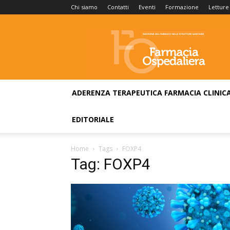
Chi siamo
Contatti
Eventi
Formazione
Letture
Farmacia
Ospedaliera
ADERENZA TERAPEUTICA
FARMACIA CLINIC
EDITORIALE
Home
Tags
FOXP4
Tag: FOXP4