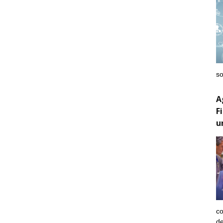
so
A
F
u
co
de