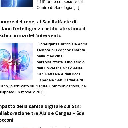
il 18° anno consecutivo, il
Centro di Senologia
[...]
umore del rene, al San Raffaele di
ilano l’intelligenza artificiale stima il
ischio prima dell’intervento
L’intelligenza artificiale entra
sempre più concretamente
nella medicina
personalizzata. Uno studio
dell’Università Vita-Salute
San Raffaele e dell’Irccs
Ospedale San Raffaele di
lano, pubblicato su Nature Communications, ha
iluppato un modello di
[...]
mpatto della sanità digitale sul Ssn:
ollaborazione tra Aisis e Cergas – Sda
occoni