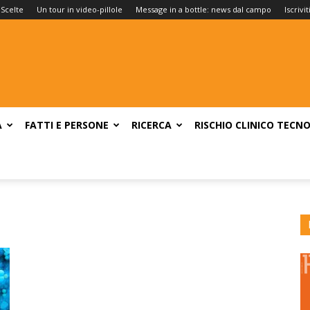
 Scelte
Un tour in video-pillole
Message in a bottle: news dal campo
Iscrivi
A
FATTI E PERSONE
RICERCA
RISCHIO CLINICO
TECNO