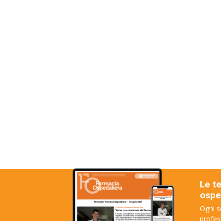
Le t
osped
Ogni s
profes