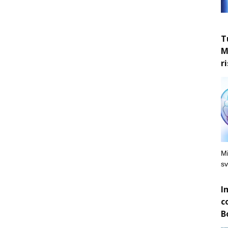
T
M
r
Mi
sv
I
c
B