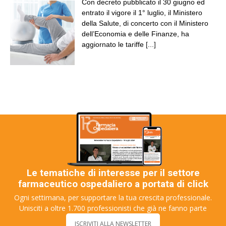
Con decreto pubblicato il 30 giugno ed
entrato il vigore il 1° luglio, il Ministero
della Salute, di concerto con il Ministero
dell’Economia e delle Finanze, ha
aggiornato le tariffe
[...]
Le tematiche di interesse per il settore
farmaceutico ospedaliero a portata di click
Ogni settimana, per supportare la tua crescita professionale.
Unisciti a oltre 1.700 professionisti che già ne fanno parte
ISCRIVITI ALLA NEWSLETTER