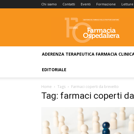
Chi siamo
Contatti
Eventi
Formazione
Letture
Farmacia
Ospedaliera
ADERENZA TERAPEUTICA
FARMACIA CLINIC
EDITORIALE
Home
Tags
Farmaci coperti da brevetto
Tag: farmaci coperti da