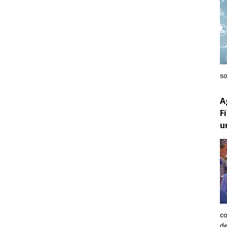
so
A
F
u
co
de