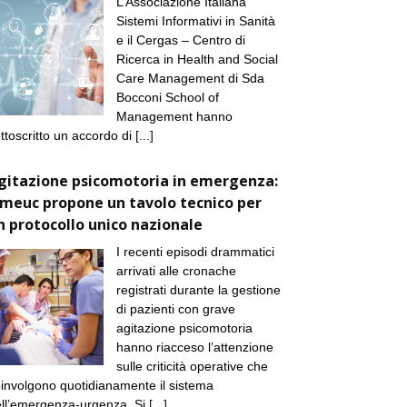
L’Associazione Italiana
Sistemi Informativi in Sanità
e il Cergas – Centro di
Ricerca in Health and Social
Care Management di Sda
Bocconi School of
Management hanno
ttoscritto un accordo di
[...]
gitazione psicomotoria in emergenza:
imeuc propone un tavolo tecnico per
n protocollo unico nazionale
I recenti episodi drammatici
arrivati alle cronache
registrati durante la gestione
di pazienti con grave
agitazione psicomotoria
hanno riacceso l’attenzione
sulle criticità operative che
involgono quotidianamente il sistema
ll’emergenza-urgenza. Si
[...]