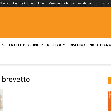
 Scelte
Un tour in video-pillole
Message in a bottle: news dal campo
Iscrivi
A
FATTI E PERSONE
RICERCA
RISCHIO CLINICO
TECNO
 brevetto