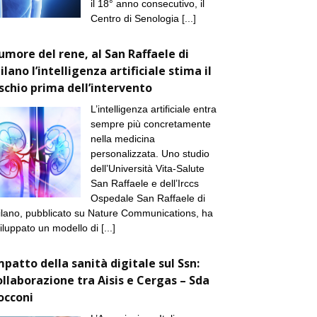
il 18° anno consecutivo, il
Centro di Senologia
[...]
umore del rene, al San Raffaele di
ilano l’intelligenza artificiale stima il
ischio prima dell’intervento
L’intelligenza artificiale entra
sempre più concretamente
nella medicina
personalizzata. Uno studio
dell’Università Vita-Salute
San Raffaele e dell’Irccs
Ospedale San Raffaele di
lano, pubblicato su Nature Communications, ha
iluppato un modello di
[...]
mpatto della sanità digitale sul Ssn:
ollaborazione tra Aisis e Cergas – Sda
occoni