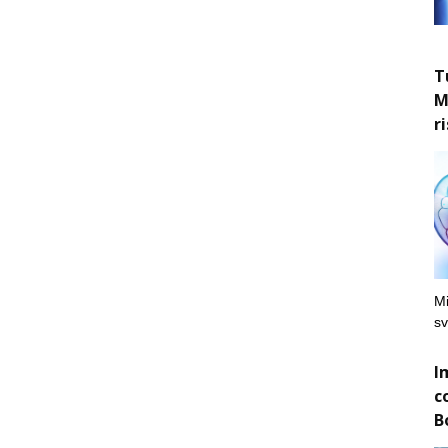
T
M
r
Mi
sv
I
c
B