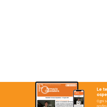
Le t
osped
Ogni s
profes