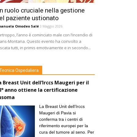
n ruolo cruciale nella gestione
el paziente ustionato
manuela Omodeo Salé
3 Maggio 2026
rtroppo, l’anno è cominciato male con l’incendio di
ans-Montana. Questo evento ha coinvolto a
scata tutti, in primis emotivamente e in secondo...
Tecnica Ospedaliera
a Breast Unit dell’Irccs Maugeri per il
8° anno ottiene la certificazione
usoma
La Breast Unit dell’Irccs
Maugeri di Pavia si
conferma tra i centri di
riferimento europei per la
cura del tumore al seno. Per