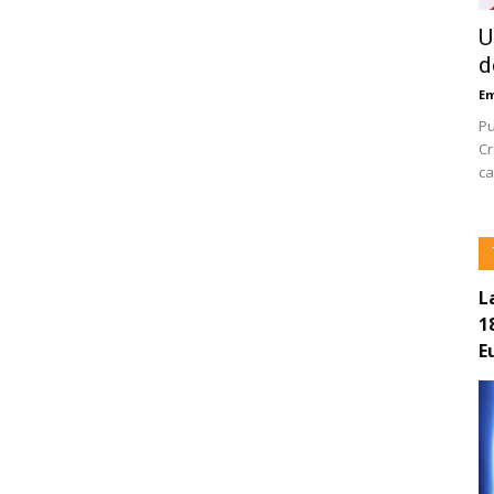
U
d
E
Pu
Cr
ca
L
1
E