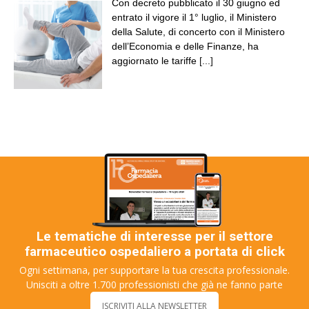
Con decreto pubblicato il 30 giugno ed
entrato il vigore il 1° luglio, il Ministero
della Salute, di concerto con il Ministero
dell’Economia e delle Finanze, ha
aggiornato le tariffe
[...]
Le tematiche di interesse per il settore
farmaceutico ospedaliero a portata di click
Ogni settimana, per supportare la tua crescita professionale.
Unisciti a oltre 1.700 professionisti che già ne fanno parte
ISCRIVITI ALLA NEWSLETTER