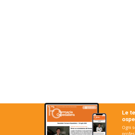
Le t
osped
Ogni s
profes