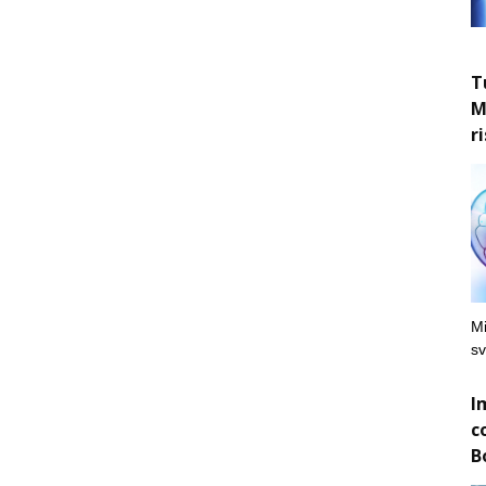
T
M
r
Mi
sv
I
c
B