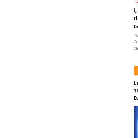
U
d
E
Pu
Cr
ca
L
1
E