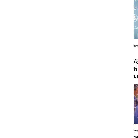
so
A
F
u
co
de