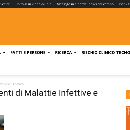
 Scelte
Un tour in video-pillole
Message in a bottle: news dal campo
Iscrivi
A
FATTI E PERSONE
RICERCA
RISCHIO CLINICO
TECNO
tive e Tropicali
ti di Malattie Infettive e