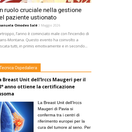
n ruolo cruciale nella gestione
el paziente ustionato
manuela Omodeo Salé
3 Maggio 2026
rtroppo, l’anno è cominciato male con l’incendio di
ans-Montana. Questo evento ha coinvolto a
scata tutti, in primis emotivamente e in secondo...
Tecnica Ospedaliera
a Breast Unit dell’Irccs Maugeri per il
8° anno ottiene la certificazione
usoma
La Breast Unit dell’Irccs
Maugeri di Pavia si
conferma tra i centri di
riferimento europei per la
cura del tumore al seno. Per