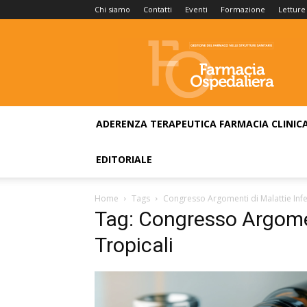
Chi siamo
Contatti
Eventi
Formazione
Letture
Farmacia
Ospedaliera
ADERENZA TERAPEUTICA
FARMACIA CLINIC
EDITORIALE
Home
Tags
Congresso Argomenti di Malattie Infet
Tag: Congresso Argomen
Tropicali