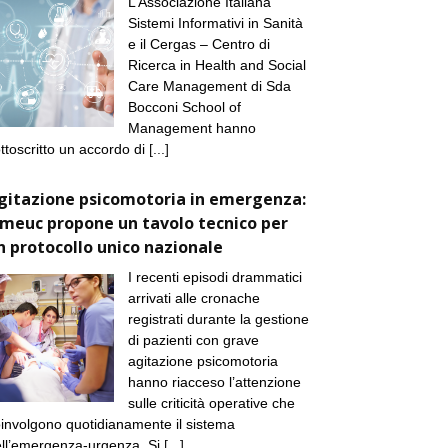
L’Associazione Italiana
Sistemi Informativi in Sanità
e il Cergas – Centro di
Ricerca in Health and Social
Care Management di Sda
Bocconi School of
Management hanno
ttoscritto un accordo di
[...]
gitazione psicomotoria in emergenza:
imeuc propone un tavolo tecnico per
n protocollo unico nazionale
I recenti episodi drammatici
arrivati alle cronache
registrati durante la gestione
di pazienti con grave
agitazione psicomotoria
hanno riacceso l’attenzione
sulle criticità operative che
involgono quotidianamente il sistema
ll’emergenza-urgenza. Si
[...]