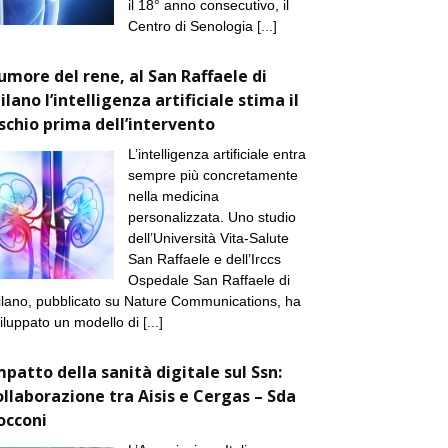
il 18° anno consecutivo, il
Centro di Senologia
[...]
umore del rene, al San Raffaele di
ilano l’intelligenza artificiale stima il
ischio prima dell’intervento
L’intelligenza artificiale entra
sempre più concretamente
nella medicina
personalizzata. Uno studio
dell’Università Vita-Salute
San Raffaele e dell’Irccs
Ospedale San Raffaele di
lano, pubblicato su Nature Communications, ha
iluppato un modello di
[...]
mpatto della sanità digitale sul Ssn:
ollaborazione tra Aisis e Cergas – Sda
occoni