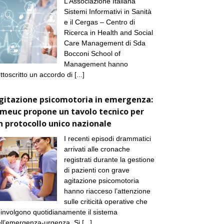
L’Associazione Italiana
Sistemi Informativi in Sanità
e il Cergas – Centro di
Ricerca in Health and Social
Care Management di Sda
Bocconi School of
Management hanno
ttoscritto un accordo di
[...]
gitazione psicomotoria in emergenza:
imeuc propone un tavolo tecnico per
n protocollo unico nazionale
I recenti episodi drammatici
arrivati alle cronache
registrati durante la gestione
di pazienti con grave
agitazione psicomotoria
hanno riacceso l’attenzione
sulle criticità operative che
involgono quotidianamente il sistema
ll’emergenza-urgenza. Si
[...]