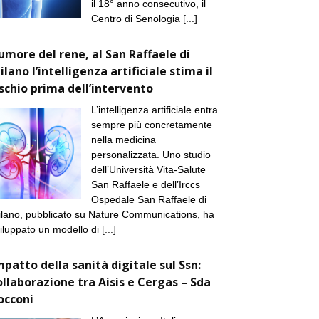
il 18° anno consecutivo, il
Centro di Senologia
[...]
umore del rene, al San Raffaele di
ilano l’intelligenza artificiale stima il
ischio prima dell’intervento
L’intelligenza artificiale entra
sempre più concretamente
nella medicina
personalizzata. Uno studio
dell’Università Vita-Salute
San Raffaele e dell’Irccs
Ospedale San Raffaele di
lano, pubblicato su Nature Communications, ha
iluppato un modello di
[...]
mpatto della sanità digitale sul Ssn:
ollaborazione tra Aisis e Cergas – Sda
occoni