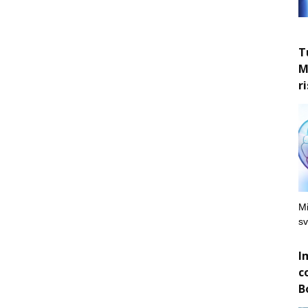
T
M
r
Mi
sv
I
c
B