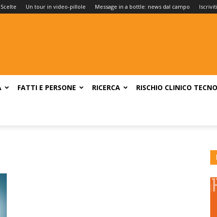
 Scelte
Un tour in video-pillole
Message in a bottle: news dal campo
Iscrivi
A
FATTI E PERSONE
RICERCA
RISCHIO CLINICO
TECNO