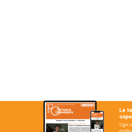
Le t
osped
Ogni s
profes