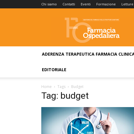
Chi siamo
Contatti
Eventi
Formazione
Letture
Farmacia
Ospedaliera
ADERENZA TERAPEUTICA
FARMACIA CLINIC
EDITORIALE
Home
Tags
Budget
Tag: budget