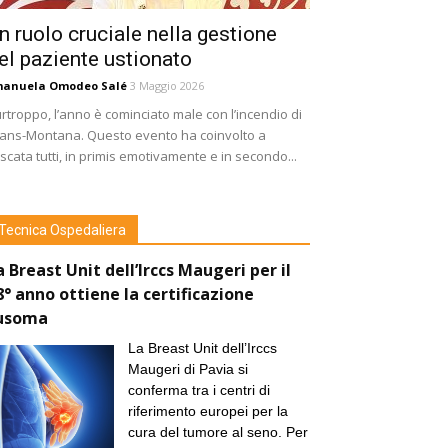
n ruolo cruciale nella gestione
el paziente ustionato
manuela Omodeo Salé
3 Maggio 2026
rtroppo, l’anno è cominciato male con l’incendio di
ans-Montana. Questo evento ha coinvolto a
scata tutti, in primis emotivamente e in secondo...
Tecnica Ospedaliera
a Breast Unit dell’Irccs Maugeri per il
8° anno ottiene la certificazione
usoma
La Breast Unit dell’Irccs
Maugeri di Pavia si
conferma tra i centri di
riferimento europei per la
cura del tumore al seno. Per