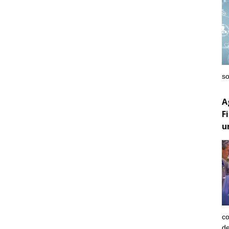
so
A
F
u
co
de