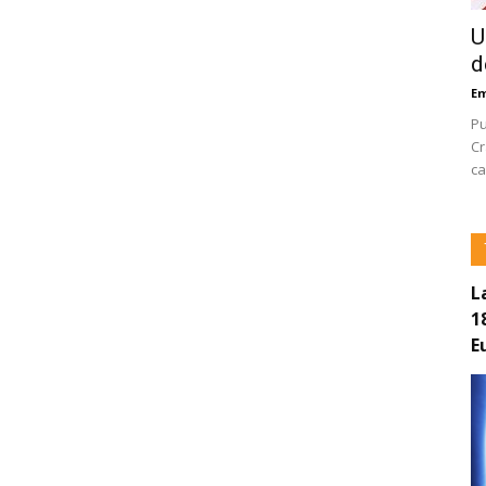
U
d
E
Pu
Cr
ca
L
1
E