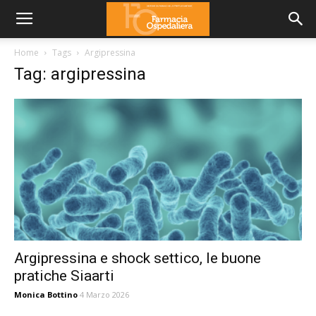
Home
Tags
Argipressina
Tag: argipressina
Argipressina e shock settico, le buone
pratiche Siaarti
Monica Bottino
4 Marzo 2026