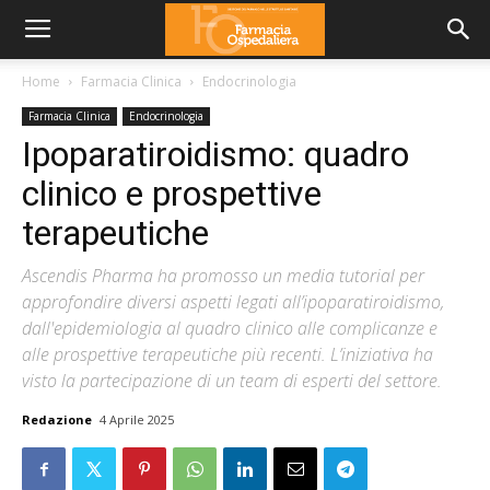
Home
Farmacia Clinica
Endocrinologia
Farmacia Clinica
Endocrinologia
Ipoparatiroidismo: quadro
clinico e prospettive
terapeutiche
Ascendis Pharma ha promosso un media tutorial per
approfondire diversi aspetti legati all’ipoparatiroidismo,
dall'epidemiologia al quadro clinico alle complicanze e
alle prospettive terapeutiche più recenti. L’iniziativa ha
visto la partecipazione di un team di esperti del settore.
Redazione
4 Aprile 2025