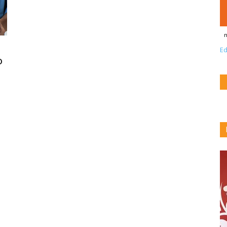
n
Ed
o