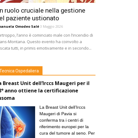
n ruolo cruciale nella gestione
el paziente ustionato
manuela Omodeo Salé
3 Maggio 2026
rtroppo, l’anno è cominciato male con l’incendio di
ans-Montana. Questo evento ha coinvolto a
scata tutti, in primis emotivamente e in secondo...
Tecnica Ospedaliera
a Breast Unit dell’Irccs Maugeri per il
8° anno ottiene la certificazione
usoma
La Breast Unit dell’Irccs
Maugeri di Pavia si
conferma tra i centri di
riferimento europei per la
cura del tumore al seno. Per