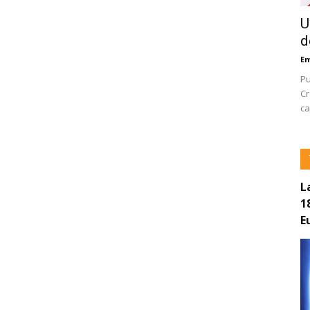
U
d
E
Pu
Cr
ca
L
1
E