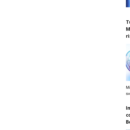
T
M
r
Mi
sv
I
c
B