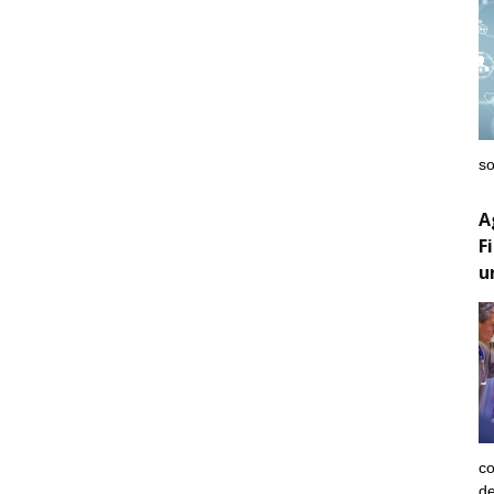
so
A
F
u
co
de