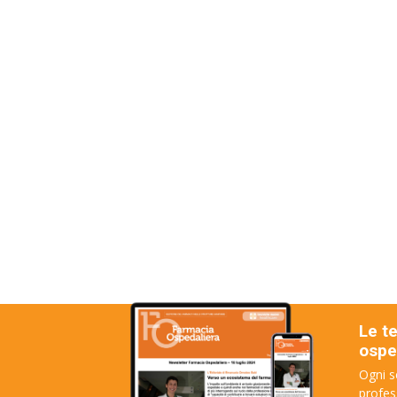
Le t
osped
Ogni s
profes