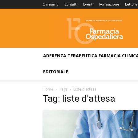
Chi siamo
Contatti
Eventi
Formazione
Letture
Farmacia
Ospedaliera
ADERENZA TERAPEUTICA
FARMACIA CLINIC
EDITORIALE
Home
Tags
Liste d'attesa
Tag: liste d'attesa