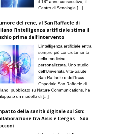
il 18° anno consecutivo, il
Centro di Senologia
[...]
umore del rene, al San Raffaele di
ilano l’intelligenza artificiale stima il
ischio prima dell’intervento
L’intelligenza artificiale entra
sempre più concretamente
nella medicina
personalizzata. Uno studio
dell’Università Vita-Salute
San Raffaele e dell’Irccs
Ospedale San Raffaele di
lano, pubblicato su Nature Communications, ha
iluppato un modello di
[...]
mpatto della sanità digitale sul Ssn:
ollaborazione tra Aisis e Cergas – Sda
occoni