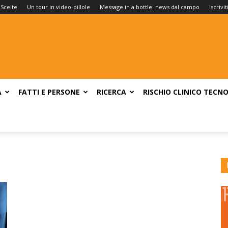
 Scelte
Un tour in video-pillole
Message in a bottle: news dal campo
Iscrivi
A
FATTI E PERSONE
RICERCA
RISCHIO CLINICO
TECNO