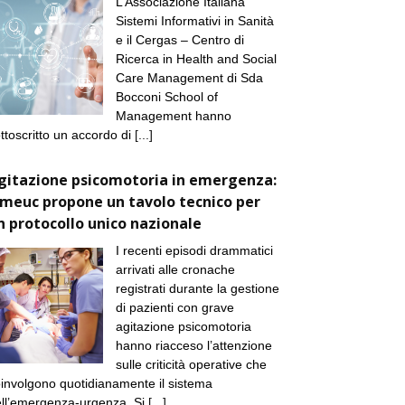
L’Associazione Italiana
Sistemi Informativi in Sanità
e il Cergas – Centro di
Ricerca in Health and Social
Care Management di Sda
Bocconi School of
Management hanno
ttoscritto un accordo di
[...]
gitazione psicomotoria in emergenza:
imeuc propone un tavolo tecnico per
n protocollo unico nazionale
I recenti episodi drammatici
arrivati alle cronache
registrati durante la gestione
di pazienti con grave
agitazione psicomotoria
hanno riacceso l’attenzione
sulle criticità operative che
involgono quotidianamente il sistema
ll’emergenza-urgenza. Si
[...]